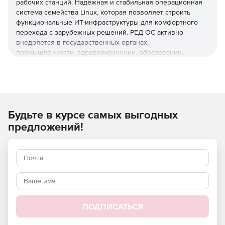
рабочих станций. Надежная и стабильная операционная
система семейства Linux, которая позволяет строить
функциональные ИТ-инфраструктуры для комфортного
перехода с зарубежных решений. РЕД ОС активно
внедряется в государственных органах,
промышленности, здравоохранении, образовании,
банковском секторе, ритейле, телекоме, транспортных и
логистических компаниях.
Российская разработка
Включена в реестр российского программного
Будьте в курсе самых выгодных
обеспечения Минцифры России №3751 от 23.07.2017.
Разработка ведется в закрытом контуре РЕД СОФТ, все
предложений!
коды и пакеты хранятся на территории РФ.
Сертифицирована ФСТЭК России
Имеет профиль защиты ОС типа «А» четвертого класса
защиты. ИТ.ОС.А4.ПЗ, соответствует требованиям по
безопасности информации к средствам виртуализации и
контейнеризации.
ПОДПИСАТЬСЯ
Преимущества