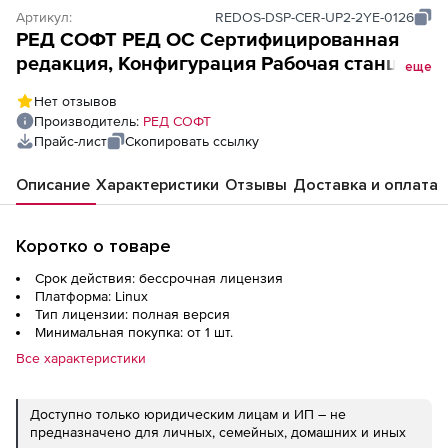
Артикул:
REDOS-DSP-CER-UP2-2YE-0126
РЕД СОФТ РЕД ОС Сертифицированная
редакция, Конфигурация Рабочая станция
еще
(бессрочная лицензия, без ограничения
Нет отзывов
срока действия), Конфигурация Рабочая
Производитель:
РЕД СОФТ
станция. Включает 2 года гарантии
Прайс-лист
Скопировать ссылку
(уровень обновлений 2)
Описание
Характеристики
Отзывы
Доставка и оплата
Коротко о товаре
Срок действия: бессрочная лицензия
Платформа: Linux
Тип лицензии: полная версия
Минимальная покупка: от 1 шт.
Все характеристики
Доступно только юридическим лицам и ИП – не
предназначено для личных, семейных, домашних и иных