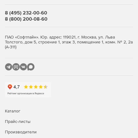
Возможности
8 (495) 232-00-60
Удобный графический интерфейс
8 (800) 200-08-60
Широкие возможности кастомизации интерфейса
и дополнительные инструменты, обеспечивающие
ПАО «Софтлайн». Юр. адрес: 119021, г. Москва, ул. Льва
функции доступности
Толстого, дом 5, строение 1, этаж 3, помещение 1, комн. № 2, 2а
(А-311)
Поддержка современного оборудования
Совместимость с современными поколениями
процессоров, видеоускорителей и периферийного
оборудования
Набор инструментов разработки
Компиляторы, интерпретаторы, отладочные
Каталог
средства
Прайс-листы
Централизованное
администрирование
рабочих мест
Производители