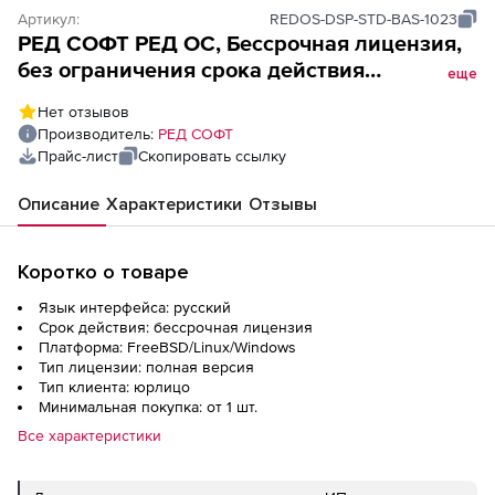
Артикул:
REDOS-DSP-STD-BAS-1023
РЕД СОФТ РЕД ОС, Бессрочная лицензия,
без ограничения срока действия
еще
(стандартная редакция), Конфигурация:
Нет отзывов
Рабочая станция. Включает 1 год гарантии
Производитель:
РЕД СОФТ
базового уровня
Прайс-лист
Скопировать ссылку
Описание
Характеристики
Отзывы
Коротко о товаре
Язык интерфейса: русский
Срок действия: бессрочная лицензия
Платформа: FreeBSD/Linux/Windows
Тип лицензии: полная версия
Тип клиента: юрлицо
Минимальная покупка: от 1 шт.
Все характеристики