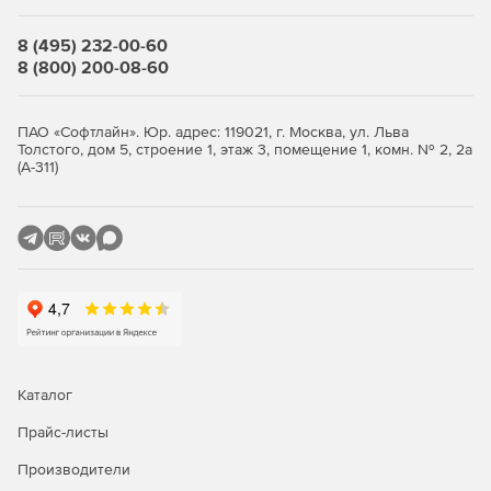
Широкие возможности кастомизации интерфейса и
дополнительные инструменты, обеспечивающие функции
8 (495) 232-00-60
доступности
8 (800) 200-08-60
Выбор из нескольких окружений рабочего стола
ПАО «Софтлайн». Юр. адрес: 119021, г. Москва, ул. Льва
KDE Plasma, GNOME, MATE
Толстого, дом 5, строение 1, этаж 3, помещение 1, комн. № 2, 2а
(А-311)
Поддержка современного оборудования
Совместимость с современными поколениями
процессоров, видеоускорителей и периферийного
оборудования
Набор инструментов разработки
Компиляторы, интерпретаторы, отладочные средства
Каталог
Режим киоска
Прайс-листы
Производители
Возможность настройки доступного пользователям