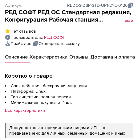
Артикул:
REDOS-DSP-STD-UP1-2YE-0126
РЕД СОФТ РЕД ОС Стандартная редакция,
Конфигурация Рабочая станция
еще
(бессрочная лицензия, без ограничения
Нет отзывов
срока действия), Конфигурация Рабочая
Производитель:
РЕД СОФТ
станция. Включает 2 года гарантии
Прайс-лист
Скопировать ссылку
(уровень обновлений 1)
Описание
Характеристики
Отзывы
Доставка и оплата
Коротко о товаре
Срок действия: бессрочная лицензия
Платформа: Linux
Тип лицензии: полная версия
Минимальная покупка: от 1 шт.
Все характеристики
Доступно только юридическим лицам и ИП – не
предназначено для личных, семейных, домашних и иных