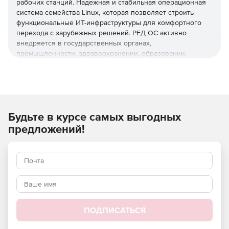
рабочих станций. Надежная и стабильная операционная
система семейства Linux, которая позволяет строить
функциональные ИТ-инфраструктуры для комфортного
перехода с зарубежных решений. РЕД ОС активно
внедряется в государственных органах,
промышленности, здравоохранении, образовании,
банковском секторе, ритейле, телекоме, транспортных и
логистических компаниях.
Будьте в курсе самых выгодных
Российская разработка
Включена в реестр российского программного
предложений!
обеспечения Минцифры России №3751 от 23.07.2017.
Разработка ведется в закрытом контуре РЕД СОФТ,
исходный код и репозиторий хранятся на территории РФ.
Преимущества
Совместимость
ПОДПИСАТЬСЯ