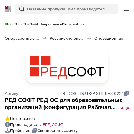
Softline
Поиск
Ме
8 (800) 200-08-60
Запрос цены
Инферит
Блог
Операционные системы
Российские операционные системы (Импортозамещение)
Операционная система РЕД ОС
Артикул:
REDOS-EDU-DSP-STD-BAS-0224
РЕД СОФТ РЕД ОС для образовательных
организаций (конфигурация Рабочая
еще
станция), Бессрочная лицензия.
Нет отзывов
Стандартная редакция. Конфигурация
Производитель:
РЕД СОФТ
Рабочая станция. Включает 1 год гарантии
Прайс-лист
Скопировать ссылку