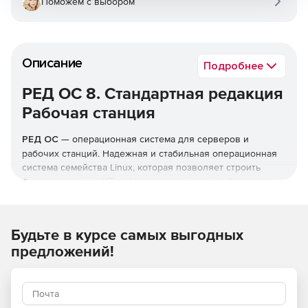
Поможем с выбором
Описание
Подробнее
РЕД ОС 8. Стандартная редакция
Рабочая станция
РЕД ОС
— операционная система для серверов и
рабочих станций. Надежная и стабильная операционная
система семейства Linux, которая позволяет строить
функциональные ИТ-инфраструктуры для комфортного
перехода с зарубежных решений. РЕД ОС активно
внедряется в государственных органах,
промышленности, здравоохранении, образовании,
Будьте в курсе самых выгодных
банковском секторе, ритейле, телекоме, транспортных и
предложений!
логистических компаниях.
Российская разработка
Включена в реестр российского программного
обеспечения Минцифры России №3751 от 23.07.2017.