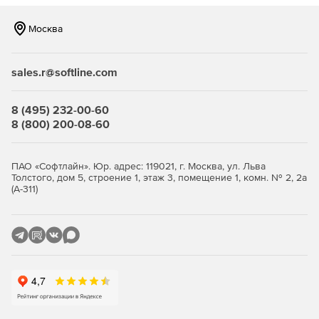
Возможности
Москва
Удобный графический интерфейс. Широкие
возможности кастомизации интерфейса и
дополнительные инструменты, обеспечивающие
sales.r@softline.com
функции доступности.
Возможность выбора оформления и способа
8 (495) 232-00-60
взаимодействия с системой. Доступны различные
8 (800) 200-08-60
графические оболочки (KDE Plasma, GNOME, MATE).
Поддержка современного
ПАО «Софтлайн». Юр. адрес: 119021, г. Москва, ул. Льва
Толстого, дом 5, строение 1, этаж 3, помещение 1, комн. № 2, 2а
оборудования. Совместимость с современными
(А-311)
поколениями процессоров, видеоускорителей и
периферийного оборудования.
Набор инструментов разработки. Компиляторы,
интерпретаторы, отладочные средства.
Режим киоска. Возможность настройки доступного
пользователям функционала.