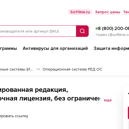
Softline.ru
Запрос цены
Те
8 (800) 200-0
Поиск
sales.r@softline.
ограммы
Антивирусы для организаций
Защита информ
Российские операционные системы (Импортозамещение)
Операционная система РЕД ОС
рованная редакция,
очная лицензия, без ограничения
еще
ия Сервер. Включает 3 года
й 2)
ировать ссылку