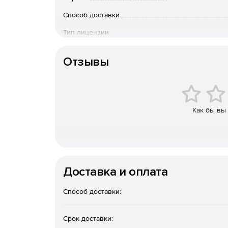
Способ доставки
С РЕД ОС совместимы более 3000 решений росс
Тип лицензии
инфраструктурное, системное и прикладное ПО
Срок действия
Оперативные обновления
Отзывы
Регулярные обновления безопасности и функци
Комфортный пользовательский опыт
Как бы вы
Удобство администрирования за счет встроенны
пользовательский интерфейс.
РЕД ОС Рабочая станция
– удобная, функциона
Доставка и оплата
повседневных задач.
Возможности
Способ доставки:
Удобный графический интерфейс
Срок доставки: