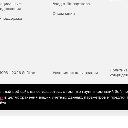
пециальные
Вход в ЛК партнера
редложения
О компании
хподдержка
Политика
Условия использования
1993—2026 Softline
конфиден
ный веб-сайт, вы соглашаетесь с тем, что группа компаний Softlin
яются
рекомендательные технологии
(информационные технологии п
e»
в целях хранения ваших учетных данных, параметров и предпочт
предпочтениям пользователей сети «Интернет», находящихся на те
йта.