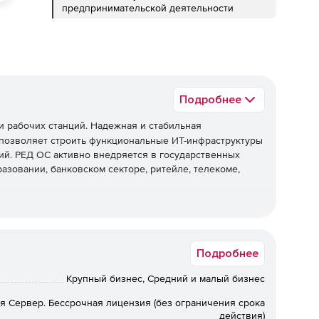
предпринимательской деятельности
Подробнее
 рабочих станций. Надежная и стабильная
я позволяет строить функциональные ИТ-инфраструктуры
й. РЕД ОС активно внедряется в государственных
азовании, банковском секторе, ритейле, телекоме,
беспечения Минцифры России №3751 от 23.07.2017.
Т, исходный код и репозиторий хранятся на территории
Подробнее
Крупный бизнес, Средний и малый бизнес
я Сервер. Бессрочная лицензия (без ограничения срока
действия)