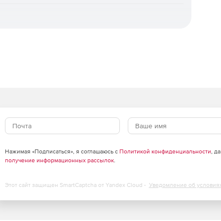
а и дополнительные инструменты, обеспечивающие
стола
оцессоров, видеоускорителей и периферийного
Нажимая «Подписаться», я соглашаюсь с
Политикой конфиденциальности
, д
получение информационных рассылок
.
ства
Этот сайт защищен SmartCaptcha от Yandex Cloud -
Уведомление об условия
лям функционала