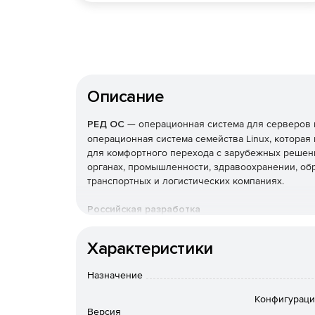
Описание
РЕД ОС
— операционная система для серверов и
операционная система семейства Linux, котора
для комфортного перехода с зарубежных решени
органах, промышленности, здравоохранении, обр
транспортных и логистических компаниях.
Российская разработка
Включена в реестр российского программного о
Разработка ведется в закрытом контуре РЕД СОФ
Характеристики
РФ.
Назначение
Преимущества
Конфигураци
Версия
Совместимость