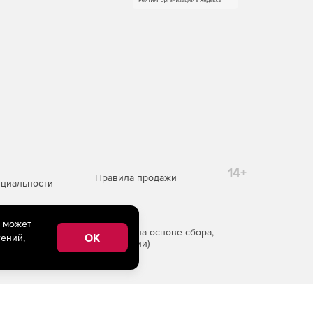
14+
Правила продажи
циальности
e может
редоставления информации на основе сбора,
OK
ений,
рритории Российской Федерации)