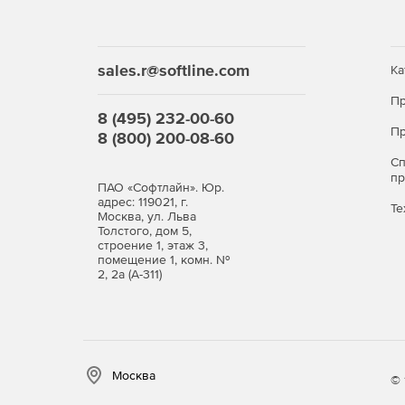
sales.r@softline.com
Ка
Пр
8 (495) 232-00-60
Пр
8 (800) 200-08-60
С
п
ПАО «Софтлайн». Юр.
адрес: 119021, г.
Те
Москва, ул. Льва
Толстого, дом 5,
строение 1, этаж 3,
помещение 1, комн. №
2, 2а (А-311)
Москва
© 