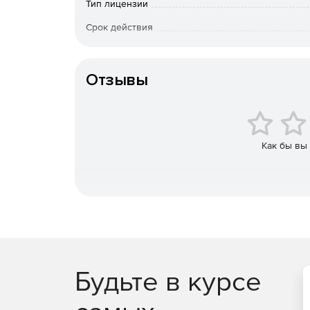
При доступной цене и широкой функциональнос
Тип лицензии
решений для автоматизации бизнес-процессов п
Срок действия
Тип организации
Отзывы
Как бы вы
Будьте в курсе