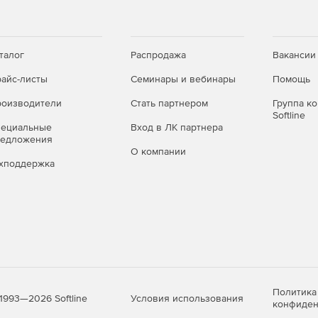
талог
Распродажа
Вакансии
айс-листы
Семинары и вебинары
Помощь
оизводители
Стать партнером
Группа к
Softline
пециальные
Вход в ЛК партнера
редложения
О компании
хподдержка
Политика
Условия использования
1993—2026 Softline
конфиден