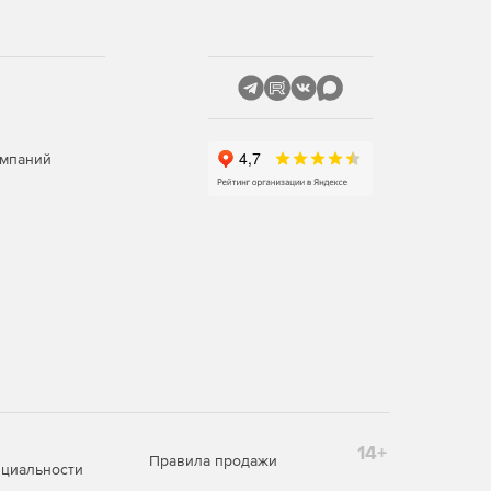
омпаний
14+
Правила продажи
циальности