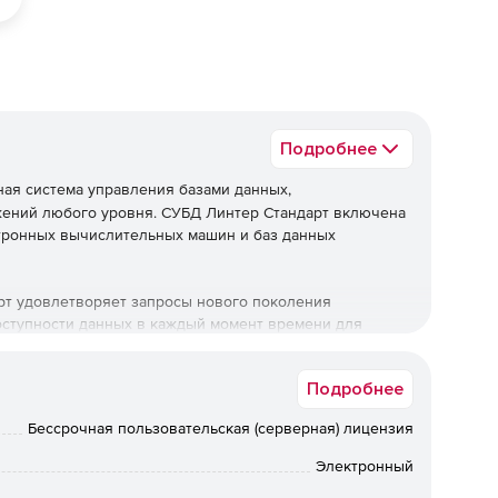
Подробнее
ая система управления базами данных,
ений любого уровня. СУБД Линтер Стандарт включена
ктронных вычислительных машин и баз данных
рт удовлетворяет запросы нового поколения
ступности данных в каждый момент времени для
озможность разработки прикладных задач в наиболее
ws и Linux.
Подробнее
е средств разработки приложений. В каждой из
Бессрочная пользовательская (серверная) лицензия
еспечивает комфортную и быструю разработку
 набор интерфейсов и утилит.
Электронный