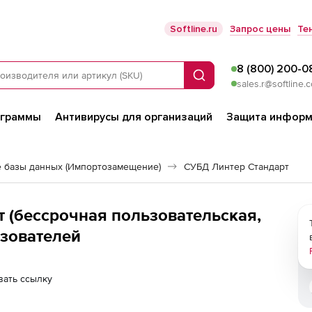
Softline.ru
Запрос цены
Те
8 (800) 200-0
Поиск
sales.r@softline.
ограммы
Антивирусы для организаций
Защита информ
е базы данных (Импортозамещение)
СУБД Линтер Стандарт
 (бессрочная пользовательская,
ьзователей
вать ссылку