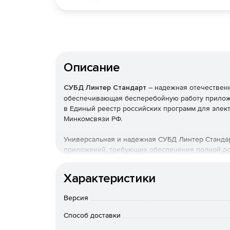
Описание
СУБД Линтер Стандарт
– надежная отечественн
обеспечивающая бесперебойную работу прилож
в Единый реестр российских программ для эле
Минкомсвязи РФ.
Универсальная и надежная СУБД Линтер Станда
приложений, требующих обеспечения полной до
любого пользователя. Решение предоставляет в
распространенных операционных системах: Windo
Характеристики
Продукт не ограничивает пользователя в выбор
Версия
поддерживаемых операционных систем СУБД об
приложений, предоставляя разработчику полный
Способ доставки