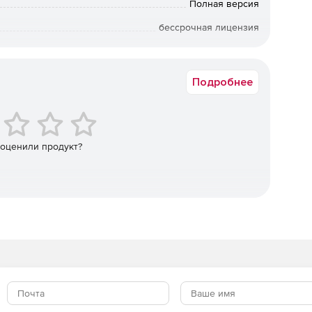
ти СУБД Линтер Стандарт является одним из лучших
Полная версия
редприятия.
бессрочная лицензия
Коммерческая
Подробнее
 оценили продукт?