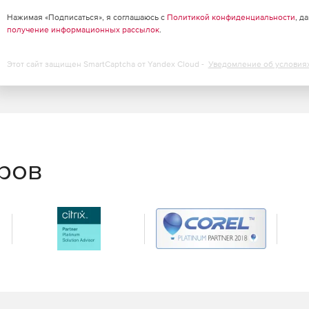
Нажимая «Подписаться», я соглашаюсь с
Политикой конфиденциальности
, д
получение информационных рассылок
.
Этот сайт защищен SmartCaptcha от Yandex Cloud -
Уведомление об условия
еров