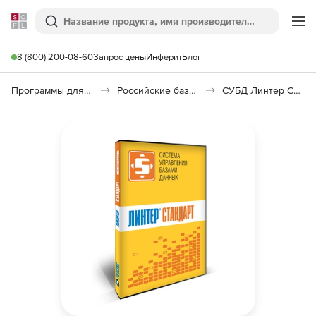
Softline
Поиск
Ме
8 (800) 200-08-60
Запрос цены
Инферит
Блог
Программы для программирования
Российские базы данных (Импортозамещение)
СУБД Линтер Стандарт