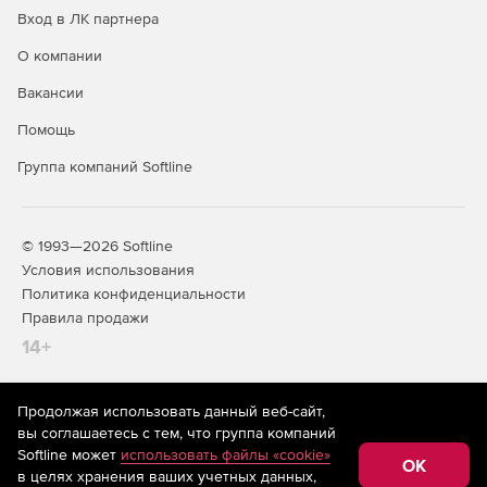
Вход в ЛК партнера
О компании
Вакансии
Помощь
Группа компаний Softline
© 1993—2026 Softline
Условия использования
Политика конфиденциальности
Правила продажи
14+
Продолжая использовать данный веб-сайт,
На информационном ресурсе store.softline.ru применяются
вы соглашаетесь с тем, что группа компаний
рекомендательные технологии
(информационные технологии
Softline может
использовать файлы «cookie»
предоставления информации на основе сбора,
OK
в целях хранения ваших учетных данных,
систематизации и анализа сведений, относящихся к