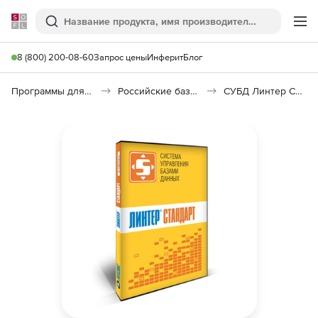
Softline
Поиск
Ме
8 (800) 200-08-60
Запрос цены
Инферит
Блог
Программы для программирования
Российские базы данных (Импортозамещение)
СУБД Линтер Стандарт