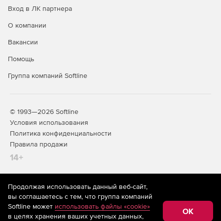
Вход в ЛК партнера
О компании
Вакансии
Помощь
Группа компаний Softline
© 1993—2026 Softline
Условия использования
Политика конфиденциальности
Правила продажи
14+
Продолжая использовать данный веб-сайт,
На информационном ресурсе store.softline.ru применяются
вы соглашаетесь с тем, что группа компаний
рекомендательные технологии
(информационные технологии
Softline может
использовать файлы «cookie»
предоставления информации на основе сбора,
OK
в целях хранения ваших учетных данных,
систематизации и анализа сведений, относящихся к