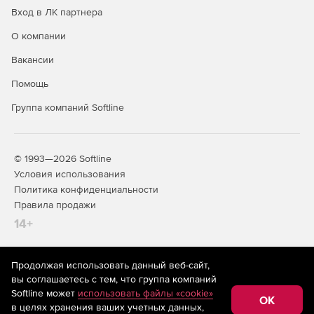
Вход в ЛК партнера
О компании
Вакансии
Помощь
Группа компаний Softline
© 1993—2026 Softline
Условия использования
Политика конфиденциальности
Правила продажи
14+
Продолжая использовать данный веб-сайт,
На информационном ресурсе store.softline.ru применяются
вы соглашаетесь с тем, что группа компаний
рекомендательные технологии
(информационные технологии
Softline может
использовать файлы «cookie»
предоставления информации на основе сбора,
OK
в целях хранения ваших учетных данных,
систематизации и анализа сведений, относящихся к