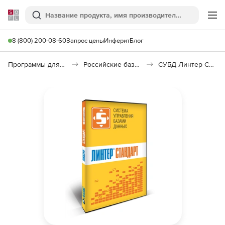
Softline
Поиск
Ме
8 (800) 200-08-60
Запрос цены
Инферит
Блог
Программы для программирования
Российские базы данных (Импортозамещение)
СУБД Линтер Стандарт