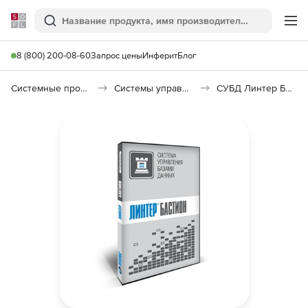
Softline
Поиск
Ме
8 (800) 200-08-60
Запрос цены
Инферит
Блог
Системные программы
Системы управления базами данных (Импортозамещение)
СУБД Линтер Бастион