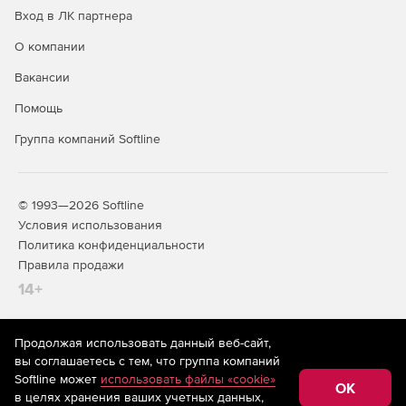
Вход в ЛК партнера
О компании
Вакансии
Помощь
Группа компаний Softline
© 1993—2026 Softline
Условия использования
Политика конфиденциальности
Правила продажи
14+
Продолжая использовать данный веб-сайт,
На информационном ресурсе store.softline.ru применяются
вы соглашаетесь с тем, что группа компаний
рекомендательные технологии
(информационные технологии
Softline может
использовать файлы «cookie»
предоставления информации на основе сбора,
OK
в целях хранения ваших учетных данных,
систематизации и анализа сведений, относящихся к