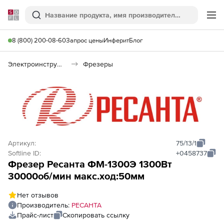
Softline
Поиск
Ме
8 (800) 200-08-60
Запрос цены
Инферит
Блог
Электроинструменты
Фрезеры
Артикул:
75/13/1
Softline ID:
+0458737
Фрезер Ресанта ФМ-1300Э 1300Вт
30000об/мин макс.ход:50мм
Нет отзывов
Производитель:
РЕСАНТА
Прайс-лист
Скопировать ссылку