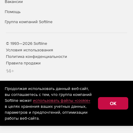
Вакансии
Помощь
Группа компаний Softline
© 1993—2026 Softline
Условия использования
Политика конфиденциальности
Правила продажи
14+
Продолжая использовать данный веб-сайт,
На информационном ресурсе store.softline.ru применяются
вы соглашаетесь с тем, что группа компаний
рекомендательные технологии
(информационные технологии
Softline может
использовать файлы «cookie»
предоставления информации на основе сбора,
OK
в целях хранения ваших учетных данных,
систематизации и анализа сведений, относящихся к
предпочтениям пользователей сети «Интернет»,
параметров и предпочтений, оптимизации
находящихся на территории Российской Федерации)
работы веб-сайта.