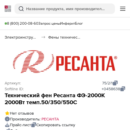
Softline
Поиск
Ме
8 (800) 200-08-60
Запрос цены
Инферит
Блог
Электроинструменты
Фены технические
Артикул:
75/2/1
Softline ID:
+0458638
Технический фен Ресанта ФЭ-2000К
2000Вт темп.50/350/550С
Нет отзывов
Производитель:
РЕСАНТА
Прайс-лист
Скопировать ссылку