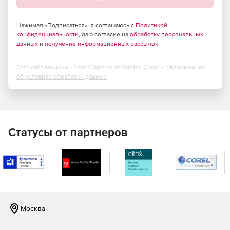
Установленный патрон SDS-plus делает простым
процесс смены расходного материала
Нажимая «Подписаться», я соглашаюсь с
Политикой
конфиденциальности
Наличие регулируемого ограничителя глубины
, даю согласие на
обработку персональных
данных
и
получение информационных рассылок
.
сверления.
Этот сайт защищен SmartCaptcha от Yandex Cloud -
Уведомление
об условиях обработки данных
Статусы от партнеров
Москва