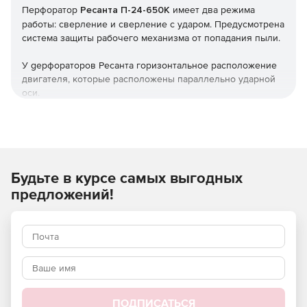
Перфоратор
Ресанта П-24-650К
имеет два режима
работы: сверление и сверление с ударом. Предусмотрена
система защиты рабочего механизма от попадания пыли.
У gерфораторов Ресанта горизонтальное расположение
двигателя, которые расположены параллельно ударной
оси.
Преимущество горизонтальных моделей – удобство в
эксплуатации. Горизонтальные перфораторы менее
громоздки и позволяют проводить работы в
труднодоступных местах.
Будьте в курсе самых выгодных
Особенности:
предложений!
Прорезиненный ударопрочный корпус
Перфоратор снабжён предохранительной муфтой,
отключающей вращение инструмента при его
заклинивании
Наличие нескольких режимов работы
ПОДПИСАТЬСЯ