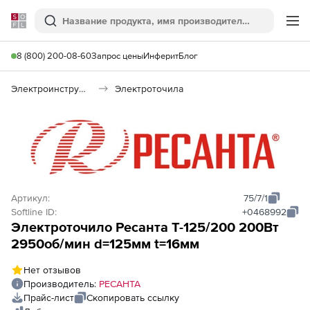
Softline
Поиск
Ме
8 (800) 200-08-60
Запрос цены
Инферит
Блог
Электроинструменты
Электроточила
Артикул:
75/7/1
Softline ID:
+0468992
Электроточило Ресанта Т-125/200 200Вт
2950об/мин d=125мм t=16мм
Нет отзывов
Производитель:
РЕСАНТА
Прайс-лист
Скопировать ссылку