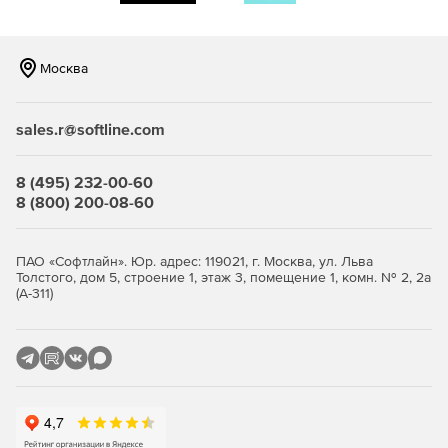
серверов Microsoft Windows Small Business Server
(SBS) и любое число сетевых настольных ПК и
ноутбуков с ОС Windows, Mac и Linux с единого хост-
Москва
компьютера, где установлено ПО Retrospect. Редакция
включает в себя агенты Exchange и SQL Server, а
также поддерживает аппаратные дисковые и
sales.r@softline.com
ленточные хранилища.
Disk-to-Disk
– позволяет защищать один сервер с
8 (495) 232-00-60
помощью логического, сетевого и облачного
8 (800) 200-08-60
дискового хранилища.
Professional 5-Client
– позволяет защищать один не
ПАО «Софтлайн». Юр. адрес: 119021, г. Москва, ул. Льва
серверный настольный ПК Windows и до пяти
Толстого, дом 5, строение 1, этаж 3, помещение 1, комн. № 2, 2а
(А-311)
дополнительных ПК и ноутбуков с ОС Windows, Mac и
Linux.
Простота в использовании и автоматизация
Легкое создание всеобъемлющей и надежной
стратегии резервирования данных.