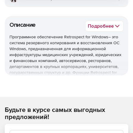
Описание
Подробнее
Программное обеспечение Retrospect for Windows– это
система резервного копирования и восстановления ОС
Windows, предназначенная для информационной
инфраструктуры медицинских учреждений, юридических
и финансовых компаний, автосервисов, ресторанов,
департаментов в крупных корпорациях, университетов,
государственных структур и др. Функции Retrospect for
Windows включают в себя функции создания резервных
копий для локальных и настольных систем,
восстановления до нужного состояния и любой точки во
времени, дедупликации на уровне файлов, интеграции с
VMware, удаленного управление (через устройства на
платформе iOS) резервированием множества серверов и
Будьте в курсе самых выгодных
восстановления системы по запросу конечных
предложений!
пользователей. Поставка Retrospect for Windows
включает в себя подписку на сервис техподдержки
клиентов – организациям не нужно специально выделять