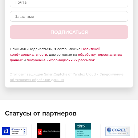
сотрудников для управления данным решением.
Редакции Retrospect for Windows:
ПОДПИСАТЬСЯ
Multi Server
– позволяет защищать любое число
сетевых серверов, настольных ПК и ноутбуков с ОС
Нажимая «Подписаться», я соглашаюсь с
Политикой
конфиденциальности
Windows, Mac и Linux с единого хост-компьютера, где
, даю согласие на
обработку персональных
данных
и
получение информационных рассылок
.
установлено ПО Retrospect. Реализована поддержка
аппаратных дисковых и ленточных хранилищ.
Этот сайт защищен SmartCaptcha от Yandex Cloud -
Уведомление
Single Server
– позволяет защищать один сервер и
об условиях обработки данных
любое число сетевых настольных ПК и ноутбуков с
ОС Windows, Mac и Linux с единого хост-компьютера,
где установлено ПО Retrospect. Организации могут
приобретать дополнительные клиентские лицензии в
целях защиты большего числа сетевых серверов
Статусы от партнеров
Windows, Mac или Linux. Реализована поддержка
аппаратных дисковых и ленточных хранилищ.
Small Business Server
– позволяет защищать до двух