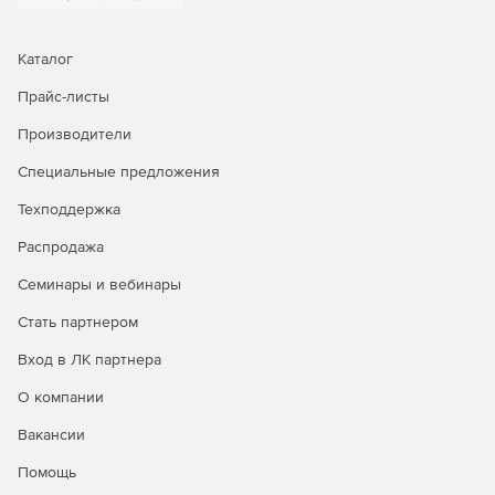
Свободная поддержка смешанных сред Windows/Mac.
Самостоятельное обнаружение новых или не
Каталог
подключенных ранее серверов, ПК и ноутбуков и их
Прайс-листы
приоритетное резервирование.
Производители
Мощность и гибкость
Приложение предоставляет
Специальные предложения
малому и среднему бизнесу функционал и
производительность корпоративного уровня без
Техподдержка
необходимости выделять сотрудников под управление
данным решением.
Распродажа
Гибкое резервирование и восстановление,
Семинары и вебинары
поддержка до 16 одновременных операций.
Стать партнером
Удобное резервное копирование на локальные и
Вход в ЛК партнера
сетевые диски.
О компании
Надежность и безопасность
Retrospect предназначается
Вакансии
для небольших и средних организаций, которые могут
обеспечивать защиту своих данных без существенных
Помощь
затрат.