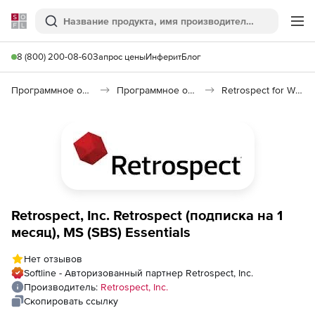
Softline
Поиск
Ме
8 (800) 200-08-60
Запрос цены
Инферит
Блог
Программное обеспечение для работы с файлами и дисками
Программное обеспечение для резервного копирования
Retrospect for Windows
Retrospect, Inc. Retrospect (подписка на 1
месяц), MS (SBS) Essentials
Нет отзывов
Softline - Авторизованный партнер Retrospect, Inc.
Производитель:
Retrospect, Inc.
Скопировать ссылку