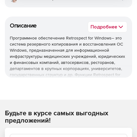
Описание
Подробнее
Программное обеспечение Retrospect for Windows– это
система резервного копирования и восстановления ОС
Windows, предназначенная для информационной
инфраструктуры медицинских учреждений, юридических
и финансовых компаний, автосервисов, ресторанов,
департаментов в крупных корпорациях, университетов,
государственных структур и др. Функции Retrospect for
Windows включают в себя функции создания резервных
копий для локальных и настольных систем,
восстановления до нужного состояния и любой точки во
времени, дедупликации на уровне файлов, интеграции с
VMware, удаленного управление (через устройства на
платформе iOS) резервированием множества серверов и
Будьте в курсе самых выгодных
восстановления системы по запросу конечных
предложений!
пользователей. Поставка Retrospect for Windows
включает в себя подписку на сервис техподдержки
клиентов – организациям не нужно специально выделять