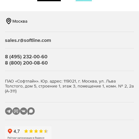
серверов Microsoft Windows Small Business Server
(SBS) и любое число сетевых настольных ПК и
ноутбуков с ОС Windows, Mac и Linux с единого хост-
Москва
компьютера, где установлено ПО Retrospect. Редакция
включает в себя агенты Exchange и SQL Server, а
также поддерживает аппаратные дисковые и
sales.r@softline.com
ленточные хранилища.
Disk-to-Disk
– позволяет защищать один сервер с
8 (495) 232-00-60
помощью логического, сетевого и облачного
8 (800) 200-08-60
дискового хранилища.
Professional 5-Client
– позволяет защищать один не
ПАО «Софтлайн». Юр. адрес: 119021, г. Москва, ул. Льва
серверный настольный ПК Windows и до пяти
Толстого, дом 5, строение 1, этаж 3, помещение 1, комн. № 2, 2а
(А-311)
дополнительных ПК и ноутбуков с ОС Windows, Mac и
Linux.
Простота в использовании и автоматизация
Легкое создание всеобъемлющей и надежной
стратегии резервирования данных.