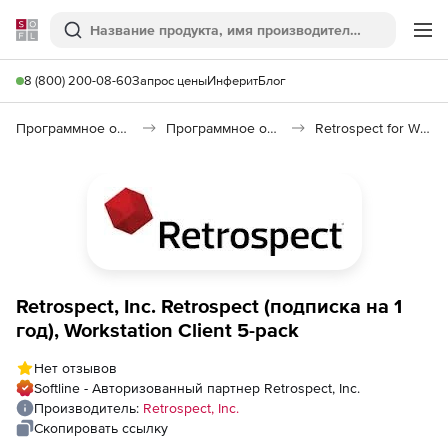
Softline
Поиск
Ме
8 (800) 200-08-60
Запрос цены
Инферит
Блог
Программное обеспечение для работы с файлами и дисками
Программное обеспечение для резервного копирования
Retrospect for Windows
Retrospect, Inc. Retrospect (подписка на 1
год), Workstation Client 5-pack
Нет отзывов
Softline - Авторизованный партнер Retrospect, Inc.
Производитель:
Retrospect, Inc.
Скопировать ссылку