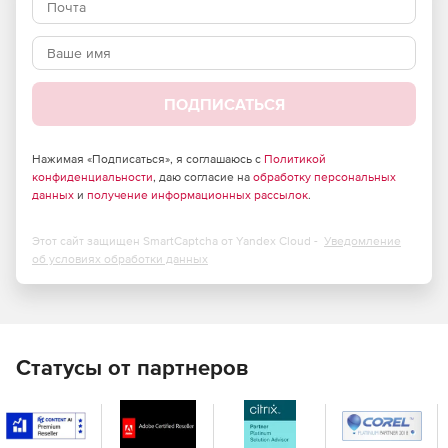
сотрудников для управления данным решением.
Редакции Retrospect for Windows:
ПОДПИСАТЬСЯ
Multi Server
– позволяет защищать любое число
сетевых серверов, настольных ПК и ноутбуков с ОС
Нажимая «Подписаться», я соглашаюсь с
Политикой
конфиденциальности
Windows, Mac и Linux с единого хост-компьютера, где
, даю согласие на
обработку персональных
данных
и
получение информационных рассылок
.
установлено ПО Retrospect. Реализована поддержка
аппаратных дисковых и ленточных хранилищ.
Этот сайт защищен SmartCaptcha от Yandex Cloud -
Уведомление
Single Server
– позволяет защищать один сервер и
об условиях обработки данных
любое число сетевых настольных ПК и ноутбуков с
ОС Windows, Mac и Linux с единого хост-компьютера,
где установлено ПО Retrospect. Организации могут
приобретать дополнительные клиентские лицензии в
целях защиты большего числа сетевых серверов
Статусы от партнеров
Windows, Mac или Linux. Реализована поддержка
аппаратных дисковых и ленточных хранилищ.
Small Business Server
– позволяет защищать до двух