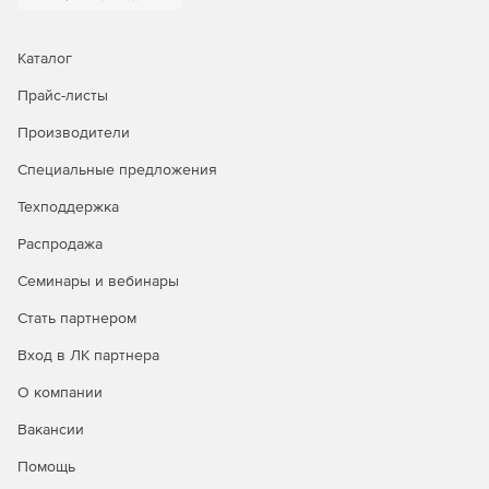
Свободная поддержка смешанных сред Windows/Mac.
Самостоятельное обнаружение новых или не
Каталог
подключенных ранее серверов, ПК и ноутбуков и их
Прайс-листы
приоритетное резервирование.
Производители
Мощность и гибкость
Приложение предоставляет
Специальные предложения
малому и среднему бизнесу функционал и
производительность корпоративного уровня без
Техподдержка
необходимости выделять сотрудников под управление
данным решением.
Распродажа
Гибкое резервирование и восстановление,
Семинары и вебинары
поддержка до 16 одновременных операций.
Стать партнером
Удобное резервное копирование на локальные и
Вход в ЛК партнера
сетевые диски.
О компании
Надежность и безопасность
Retrospect предназначается
Вакансии
для небольших и средних организаций, которые могут
обеспечивать защиту своих данных без существенных
Помощь
затрат.