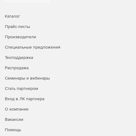
Свободная поддержка смешанных сред Windows/Mac.
Самостоятельное обнаружение новых или не
Каталог
подключенных ранее серверов, ПК и ноутбуков и их
Прайс-листы
приоритетное резервирование.
Производители
Мощность и гибкость
Приложение предоставляет
Специальные предложения
малому и среднему бизнесу функционал и
производительность корпоративного уровня без
Техподдержка
необходимости выделять сотрудников под управление
данным решением.
Распродажа
Гибкое резервирование и восстановление,
Семинары и вебинары
поддержка до 16 одновременных операций.
Стать партнером
Удобное резервное копирование на локальные и
Вход в ЛК партнера
сетевые диски.
О компании
Надежность и безопасность
Retrospect предназначается
Вакансии
для небольших и средних организаций, которые могут
обеспечивать защиту своих данных без существенных
Помощь
затрат.