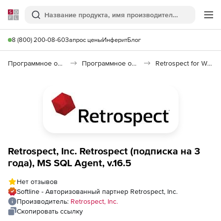
Softline
Поиск
Ме
8 (800) 200-08-60
Запрос цены
Инферит
Блог
Программное обеспечение для работы с файлами и дисками
Программное обеспечение для резервного копирования
Retrospect for Windows
Retrospect, Inc. Retrospect (подписка на 3
года), MS SQL Agent, v.16.5
Нет отзывов
Softline - Авторизованный партнер Retrospect, Inc.
Производитель:
Retrospect, Inc.
Скопировать ссылку