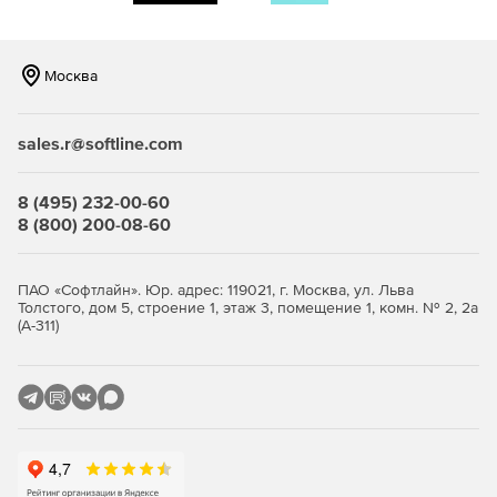
серверов Microsoft Windows Small Business Server
(SBS) и любое число сетевых настольных ПК и
ноутбуков с ОС Windows, Mac и Linux с единого хост-
Москва
компьютера, где установлено ПО Retrospect. Редакция
включает в себя агенты Exchange и SQL Server, а
также поддерживает аппаратные дисковые и
sales.r@softline.com
ленточные хранилища.
Disk-to-Disk
– позволяет защищать один сервер с
8 (495) 232-00-60
помощью логического, сетевого и облачного
8 (800) 200-08-60
дискового хранилища.
Professional 5-Client
– позволяет защищать один не
ПАО «Софтлайн». Юр. адрес: 119021, г. Москва, ул. Льва
серверный настольный ПК Windows и до пяти
Толстого, дом 5, строение 1, этаж 3, помещение 1, комн. № 2, 2а
(А-311)
дополнительных ПК и ноутбуков с ОС Windows, Mac и
Linux.
Простота в использовании и автоматизация
Легкое создание всеобъемлющей и надежной
стратегии резервирования данных.