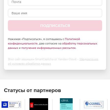
сотрудников для управления данным решением.
Редакции Retrospect for Windows:
ПОДПИСАТЬСЯ
Multi Server
– позволяет защищать любое число
сетевых серверов, настольных ПК и ноутбуков с ОС
Нажимая «Подписаться», я соглашаюсь с
Политикой
конфиденциальности
Windows, Mac и Linux с единого хост-компьютера, где
, даю согласие на
обработку персональных
данных
и
получение информационных рассылок
.
установлено ПО Retrospect. Реализована поддержка
аппаратных дисковых и ленточных хранилищ.
Этот сайт защищен SmartCaptcha от Yandex Cloud -
Уведомление
Single Server
– позволяет защищать один сервер и
об условиях обработки данных
любое число сетевых настольных ПК и ноутбуков с
ОС Windows, Mac и Linux с единого хост-компьютера,
где установлено ПО Retrospect. Организации могут
приобретать дополнительные клиентские лицензии в
целях защиты большего числа сетевых серверов
Статусы от партнеров
Windows, Mac или Linux. Реализована поддержка
аппаратных дисковых и ленточных хранилищ.
Small Business Server
– позволяет защищать до двух