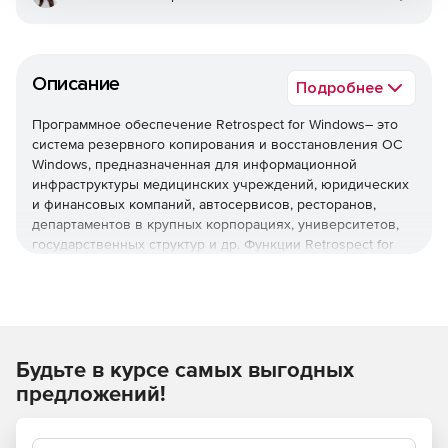
Описание
Подробнее
Программное обеспечение Retrospect for Windows– это
система резервного копирования и восстановления ОС
Windows, предназначенная для информационной
инфраструктуры медицинских учреждений, юридических
и финансовых компаний, автосервисов, ресторанов,
департаментов в крупных корпорациях, университетов,
государственных структур и др. Функции Retrospect for
Windows включают в себя функции создания резервных
копий для локальных и настольных систем,
восстановления до нужного состояния и любой точки во
времени, дедупликации на уровне файлов, интеграции с
VMware, удаленного управление (через устройства на
платформе iOS) резервированием множества серверов и
Будьте в курсе самых выгодных
восстановления системы по запросу конечных
предложений!
пользователей. Поставка Retrospect for Windows
включает в себя подписку на сервис техподдержки
клиентов – организациям не нужно специально выделять