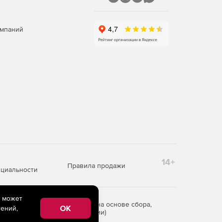
омпаний
14+
Правила продажи
циальности
e может
редоставления информации на основе сбора,
OK
ений,
рритории Российской Федерации)