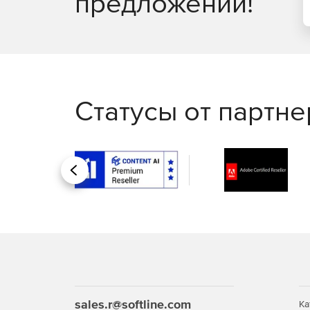
предложений!
Статусы от партн
Назад
sales.r@softline.com
Ка