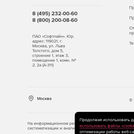
Пр
8 (495) 232-00-60
Пр
8 (800) 200-08-60
С
п
ПАО «Софтлайн». Юр.
адрес: 119021, г.
Те
Москва, ул. Льва
Толстого, дом 5,
строение 1, этаж 3,
помещение 1, комн. №
2, 2а (А-311)
Москва
© 
Продолжая использовать дан
На информационном ресурсе store.softline.ru примен
использовать файлы «cooki
систематизации и анализа сведений, относящихся к 
оптимизации работы веб-са