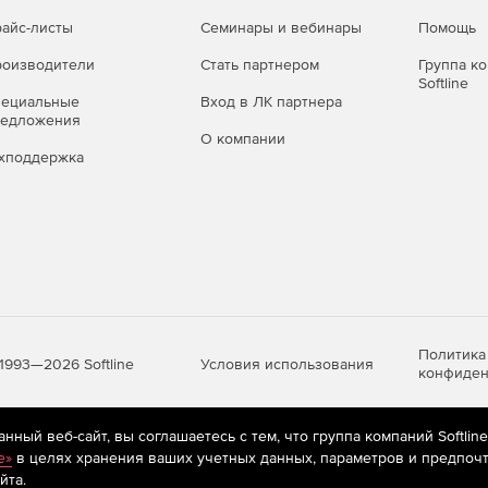
айс-листы
Семинары и вебинары
Помощь
оизводители
Стать партнером
Группа к
Softline
пециальные
Вход в ЛК партнера
редложения
О компании
хподдержка
Политика
Условия использования
1993—2026 Softline
конфиден
ный веб-сайт, вы соглашаетесь с тем, что группа компаний Softlin
яются
рекомендательные технологии
(информационные технологии п
e»
в целях хранения ваших учетных данных, параметров и предпочт
предпочтениям пользователей сети «Интернет», находящихся на те
йта.