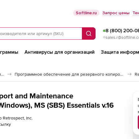
Softline.ru
Запрос цены
Те
8 (800) 200-0
Поиск
sales.r@softline.
ограммы
Антивирусы для организаций
Защита информ
Программное обеспечение для работы с файлами и дисками
Программное обеспечение для резервного копирования
Re
pport and Maintenance
indows), MS (SBS) Essentials v.16
 Retrospect, Inc.
сылку