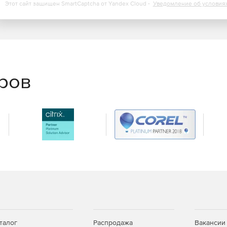
Этот сайт защищен SmartCaptcha от Yandex Cloud -
Уведомление об условия
еров
талог
Распродажа
Вакансии