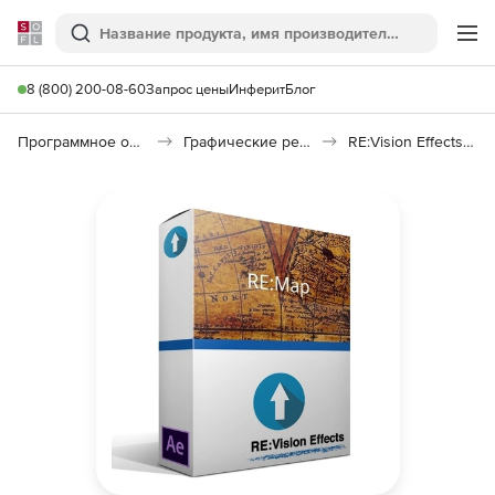
Softline
Поиск
Ме
8 (800) 200-08-60
Запрос цены
Инферит
Блог
Программное обеспечение для графики и дизайна
Графические редакторы
RE:Vision Effects RE:Map