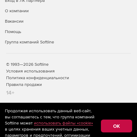
Вход в ЛК партнера
О компании
Вакансии
Помощь
Группа компаний Softline
© 1993—2026 Softline
Условия использования
Политика конфиденциальности
Правила продажи
14+
Продолжая использовать данный веб-сайт,
На информационном ресурсе store.softline.ru применяются
вы соглашаетесь с тем, что группа компаний
рекомендательные технологии
(информационные технологии
Softline может
использовать файлы «cookie»
предоставления информации на основе сбора,
OK
в целях хранения ваших учетных данных,
систематизации и анализа сведений, относящихся к
предпочтениям пользователей сети «Интернет»,
параметров и предпочтений, оптимизации