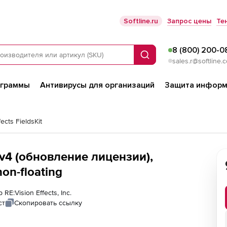
Softline.ru
Запрос цены
Те
8 (800) 200-0
Поиск
sales.r@softline.
ограммы
Антивирусы для организаций
Защита информ
fects FieldsKit
it v4 (обновление лицензии),
рсии pre-v4 non-floating
RE:Vision Effects, Inc.
ст
Скопировать ссылку