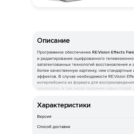
Описание
Программное обеспечение
RE:Vision Effects Fiel
и редактирование оцифрованного телевизионног
запатентованных технологий восстановления и ад
более качественную картинку, чем стандартные
эффектов. В случае необходимости RE:Vision Effe
интерлейсинга из формата для воспроизведения
технологии, в том числе создание новых полей,
Особенности FieldsKit:
Характеристики
Поддержка каналов в 8 и 16 бит. Поддержка и
Версия
выше.
Способ доставки
Поддержка многопроцессорных систем.