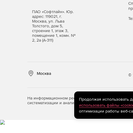
С
п
ПАО «Софтлайн». Юр.
адрес: 119021, г.
Те
Москва, ул. Льва
Толстого, дом 5,
строение 1, этаж 3,
помещение 1, комн. №
2, 2а (А-311)
Москва
© 
На информационном ресурсе store.softline.ru примен
Продолжая использовать дан
систематизации и анализа сведений, относящихся к 
использовать файлы «cooki
оптимизации работы веб-са