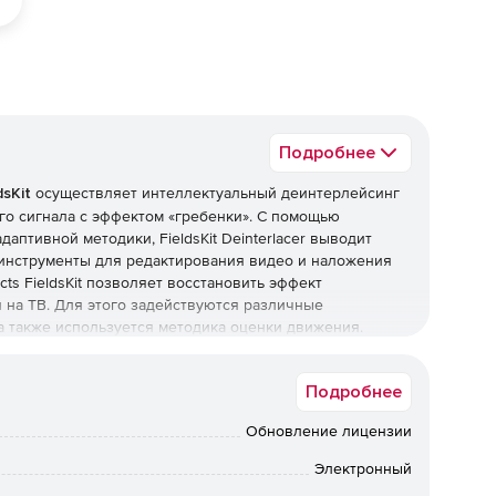
Подробнее
dsKit
осуществляет интеллектуальный деинтерлейсинг
о сигнала с эффектом «гребенки». С помощью
аптивной методики, FieldsKit Deinterlacer выводит
 инструменты для редактирования видео и наложения
cts FieldsKit позволяет восстановить эффект
 на ТВ. Для этого задействуются различные
 а также используется методика оценки движения.
Подробнее
зображений с плавающей точкой в After Effects 7.0 и
Обновление лицензии
Электронный