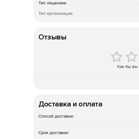
Тип лицензии
Поддержка всех разрешений (включая HD).
Тип организации
Операционная система
Повышение качества картинки за счет анал
Отзывы
Методика оценки движения для повышения к
Вертикальное размытие для снижения или у
Возможность добавления резкости в случае
Как бы вы
размытым.
Возможность запуска сканирования в том мес
блокировки кадра камеры).
Доставка и оплата
Возможность сочетания и перехода областе
сканированных данных.
Способ доставки:
Возможность удаления и создания выпадаю
Срок доставки: