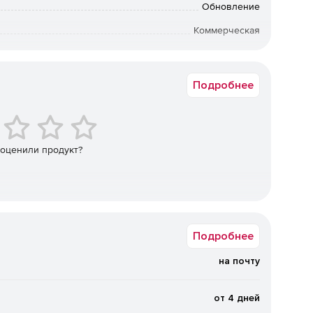
Обновление
Коммерческая
Windows
иза окружающих объектов.
Подробнее
ачества деинтерлейсинга.
странения уровня мерцания или иных артефактов.
, если процесс шумоподавления сделал кадр излишне
 оценили продукт?
те, где есть движение в кадре (полезен для
Подробнее
й при сокращении дефектов изображения в
на почту
щего меню.
от 4 дней