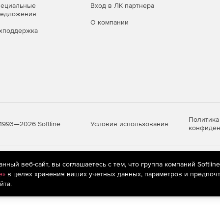
пециальные
Вход в ЛК партнера
редложения
О компании
хподдержка
Политика
Условия использования
1993—2026 Softline
конфиден
яются
рекомендательные технологии
(информационные технологии п
ный веб-сайт, вы соглашаетесь с тем, что группа компаний Softlin
предпочтениям пользователей сети «Интернет», находящихся на те
e»
в целях хранения ваших учетных данных, параметров и предпочт
йта.