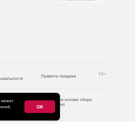
14+
Правила продажи
циальности
редоставления информации на основе сбора,
e может
рритории Российской Федерации)
OK
ений,