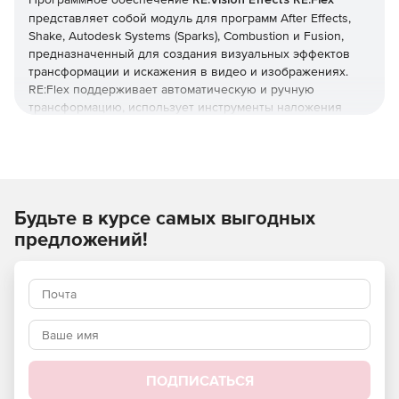
представляет собой модуль для программ After Effects,
Shake, Autodesk Systems (Sparks), Combustion и Fusion,
предназначенный для создания визуальных эффектов
трансформации и искажения в видео и изображениях.
RE:Flex поддерживает автоматическую и ручную
трансформацию, использует инструменты наложения
масок для многослойной композиции без использования
узловых точек. Решение имеет легко осваиваемый
интерфейс.
RE:Flex осуществляет морфинг (плавное преобразование
Будьте в курсе самых выгодных
одного изображения в другое с помощью
геометрических операций и цветовой интерполяции) и
предложений!
обеспечивает соответствие характерных (наиболее
привлекающих внимание) точек и контуров начального и
конечного изображений. Например, преобразование
одного лица в другое, при котором задается
соответствие положения характерных точек (глаз,
переносицы, губ и т. д.). С помощью RE:Flex можно
манипулировать изображениями. Данная технология
использовалась в клипе «Black or White».
ПОДПИСАТЬСЯ
Процесс трансформации в RE:Flex прост: надо обозначить