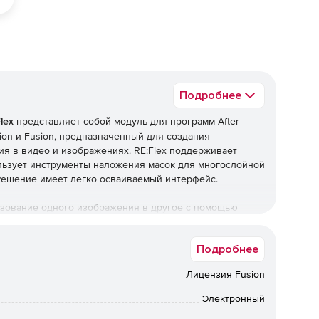
Подробнее
lex
представляет собой модуль для программ After
stion и Fusion, предназначенный для создания
я в видео и изображениях. RE:Flex поддерживает
льзует инструменты наложения масок для многослойной
Решение имеет легко осваиваемый интерфейс.
азование одного изображения в другое с помощью
ции) и обеспечивает соответствие характерных
туров начального и конечного изображений. Например,
Подробнее
ором задается соответствие положения характерных
ью RE:Flex можно манипулировать изображениями. Данная
Лицензия Fusion
te».
обозначить геометрию первоначального (выделяется
Электронный
 Пользователю не понадобятся ни меши (градиентные