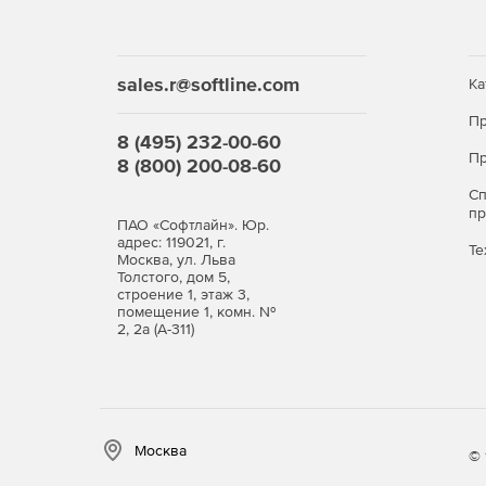
sales.r@softline.com
Ка
Пр
8 (495) 232-00-60
Пр
8 (800) 200-08-60
С
п
ПАО «Софтлайн». Юр.
адрес: 119021, г.
Те
Москва, ул. Льва
Толстого, дом 5,
строение 1, этаж 3,
помещение 1, комн. №
2, 2а (А-311)
Москва
© 