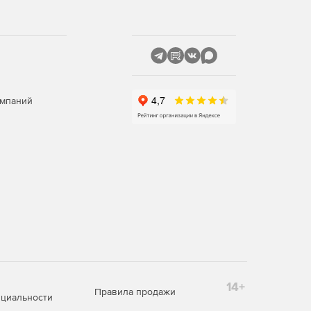
омпаний
14+
Правила продажи
циальности