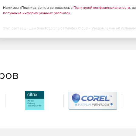
Нажимая «Подписаться», я соглашаюсь с
Политикой конфиденциальности
, д
получение информационных рассылок
.
Этот сайт защищен SmartCaptcha от Yandex Cloud -
Уведомление об условия
еров