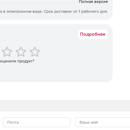
е масок (которые легко открываются и закрываются).
Полная версия
а в электронном виде. Срок доставки: от 1 рабочего дня.
RFLX5RENFUS
Подробнее
 оценили продукт?
и.
стей.