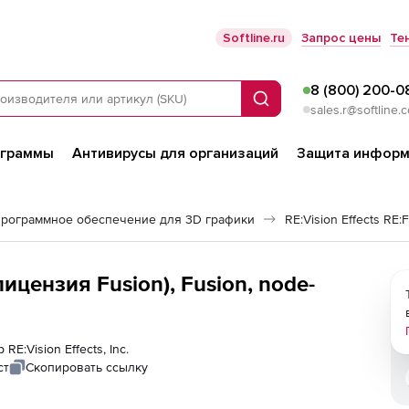
Softline.ru
Запрос цены
Те
8 (800) 200-0
Поиск
sales.r@softline.
ограммы
Антивирусы для организаций
Защита информ
рограммное обеспечение для 3D графики
RE:Vision Effects RE:F
 (лицензия Fusion), Fusion, node-
RE:Vision Effects, Inc.
ст
Скопировать ссылку