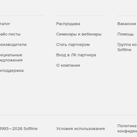
талог
Распродажа
Вакансии
айс-листы
Семинары и вебинары
Помощь
оизводители
Стать партнером
Группа к
Softline
пециальные
Вход в ЛК партнера
редложения
О компании
хподдержка
Политика
Условия использования
1993—2026 Softline
конфиден