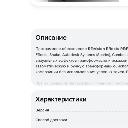
Описание
Программное обеспечение
RE:Vision Effects RE:F
Effects, Shake, Autodesk Systems (Sparks), Combu
визуальных эффектов трансформации и искажени
автоматическую и ручную трансформацию, испо
композиции без использования узловых точек. 
RE:Flex осуществляет морфинг (плавное преобр
геометрических операций и цветовой интерполя
(наиболее привлекающих внимание) точек и кон
Характеристики
преобразование одного лица в другое, при кот
точек (глаз, переносицы, губ и т. д.). С помощ
Версия
технология использовалась в клипе «Black or Whi
Процесс трансформации в RE:Flex прост: надо 
Способ доставки
красным цветом) и конечного (желтым) объекта.