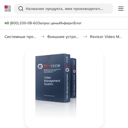
Softline
Поиск
Ме
8 (800) 200-08-60
Запрос цены
Инферит
Блог
Системные программы
Внешние устройства
Revisor Video Management System