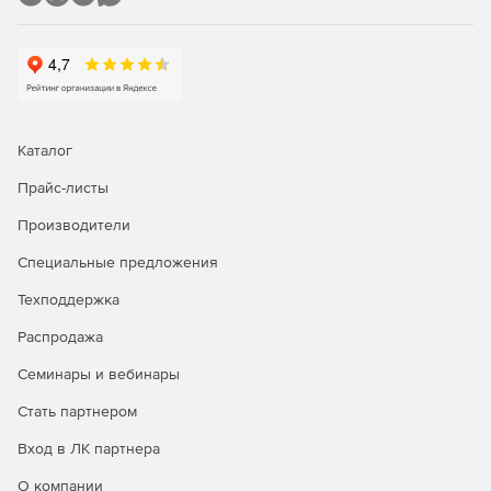
Клиент-серверная модель
Позволяет подключать к серверу неограниченное
количество клиентов, настраивать систему с удаленного
места (или даже нескольких мест одновременно) без
необходимости перезапуска сервера - все изменения
Каталог
будут применены ко всем подключенным клиентам
немедленно.
Прайс-листы
Производители
Программа Revisor VMS представлена в версиях
Standart
и
Professional
. Версия Standard отлично подходит для
Специальные предложения
создания небольших и средних систем видеонаблюдения
(до 30 камер). Revisor VMS Professional позволяет
Техподдержка
создавать масштабируемые профессиональные системы с
Распродажа
неограниченным суммарным количеством камер и
возможностью расширения функционала за счет
Семинары и вебинары
подключения внешних модулей.
Стать партнером
Модуль Детектор огня
позволяет обнаружить открытый
Вход в ЛК партнера
огонь в видеопотоке. При обнаружении возго-рания
генерируется тревога, которая может быть обработана в
О компании