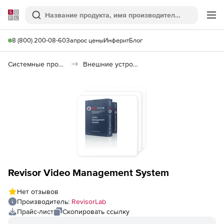
Softline
Поиск
Ме
8 (800) 200-08-60
Запрос цены
Инферит
Блог
Системные программы
Внешние устройства
Revisor Video Management System
Нет отзывов
Производитель:
RevisorLab
Прайс-лист
Скопировать ссылку