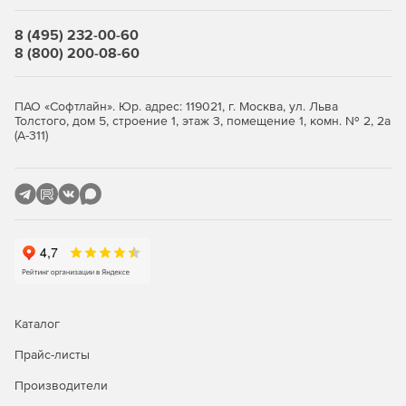
Доступ к функциям одним нажатием. Совместим с
инструментами аудита электронных таблиц.
8 (495) 232-00-60
8 (800) 200-08-60
Не требует установки Microsoft Excel, т.к. содержит
собственную полноценную электронную таблицу.
ПАО «Софтлайн». Юр. адрес: 119021, г. Москва, ул. Льва
Конвертеры для моделей RISK или Crystal Ball.
Толстого, дом 5, строение 1, этаж 3, помещение 1, комн. № 2, 2а
(А-311)
136 различных вероятностных распределений.
34 модели временных рядов.
14 корреляционных моделей.
Большое количество специализированных
инструментов моделирования.
Каталог
Прайс-листы
Производители