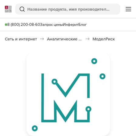
Softline
Поиск
Ме
8 (800) 200-08-60
Запрос цены
Инферит
Блог
Сеть и интернет
Аналитические платформы
МоделРиск