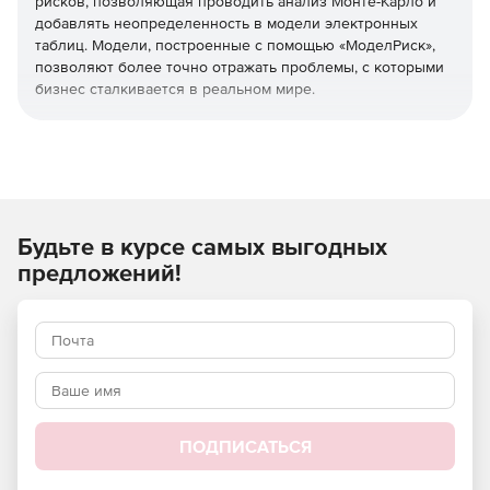
рисков, позволяющая проводить анализ Монте-Карло и
добавлять неопределенность в модели электронных
таблиц. Модели, построенные с помощью «МоделРиск»,
позволяют более точно отражать проблемы, с которыми
бизнес сталкивается в реальном мире.
Пользователь «МоделРиск» может заменять
неопределенные параметры в своей модели функциями
вероятностного распределения, описывающими
неопределенность этих параметров. Далее программа
использует симуляцию Монте-Карло, чтобы
Будьте в курсе самых выгодных
автоматически сгенерировать тысячи возможных
сценариев. По завершении симуляции Монте-Карло,
предложений!
которая обычно занимает несколько секунд, результаты
показываются в разнообразных графических и
статистических форматах.
Основные особенности:
Очень быстрая симуляция Монте-Карло.
ПОДПИСАТЬСЯ
Неограниченное количество симуляций.