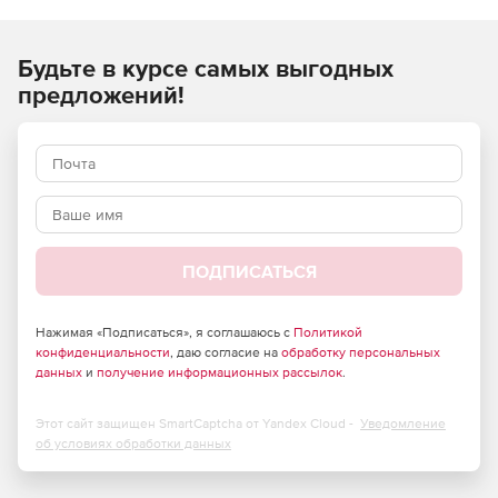
неопределенные параметры в своей модели функциями
вероятностного распределения, описывающими
неопределенность этих параметров. Далее программа
Будьте в курсе самых выгодных
использует симуляцию Монте-Карло, чтобы
предложений!
автоматически сгенерировать тысячи возможных
сценариев. По завершении симуляции Монте-Карло,
которая обычно занимает несколько секунд, результаты
показываются в разнообразных графических и
статистических форматах.
Основные особенности:
ПОДПИСАТЬСЯ
Очень быстрая симуляция Монте-Карло.
Неограниченное количество симуляций.
Нажимая «Подписаться», я соглашаюсь с
Политикой
конфиденциальности
, даю согласие на
обработку персональных
Множественные автоматизированные симуляции.
данных
и
получение информационных рассылок
.
Позволяет подобрать доступные распределения,
Этот сайт защищен SmartCaptcha от Yandex Cloud -
Уведомление
временные ряды и корреляцию к данным.
об условиях обработки данных
Различные варианты представления результатов в