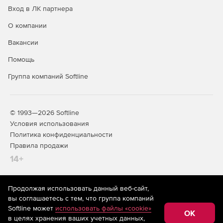
Вход в ЛК партнера
О компании
Вакансии
Помощь
Группа компаний Softline
© 1993—2026 Softline
Условия использования
Политика конфиденциальности
Правила продажи
14+
Продолжая использовать данный веб-сайт,
На информационном ресурсе store.softline.ru применяются
вы соглашаетесь с тем, что группа компаний
рекомендательные технологии
(информационные технологии
Softline может
использовать файлы «cookie»
предоставления информации на основе сбора,
OK
в целях хранения ваших учетных данных,
систематизации и анализа сведений, относящихся к