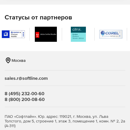
интерактивных, настраиваемых графиках, включая
гистограммы, Паррето, кумулятивные восходящие и
нисходящие графики, тренды, диаграммы корреляции,
Статусы от партнеров
торнадо, диаграмма паука, а также исчерпывающие
статистические отчеты.
Экспорт результатов в формат PDF и другие
популярные форматы.
Возможность делиться результатами в виде
электронных интерактивных отчетов, не делясь самой
Москва
моделью.
Универсальный вспомогательный файл с множеством
sales.r@softline.com
моделей-примеров.
8 (495) 232-00-60
Доступ к функциям одним нажатием. Совместим с
8 (800) 200-08-60
инструментами аудита электронных таблиц.
Не требует установки Microsoft Excel, т.к. содержит
ПАО «Софтлайн». Юр. адрес: 119021, г. Москва, ул. Льва
собственную полноценную электронную таблицу.
Толстого, дом 5, строение 1, этаж 3, помещение 1, комн. № 2, 2а
(А-311)
Конвертеры для моделей RISK или Crystal Ball.