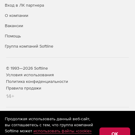
Вход в ЛК партнера
О компании
Вакансии
Помощь
Группа компаний Softline
© 1993—2026 Softline
Условия использования
Политика конфиденциальности
Правила продажи
14+
На информационном ресурсе store.softline.ru применяются
Продолжая использовать данный веб-сайт,
рекомендательные технологии
(информационные технологии
вы соглашаетесь с тем, что группа компаний
предоставления информации на основе сбора,
Softline может
использовать файлы «cookie»
систематизации и анализа сведений, относящихся к
OK