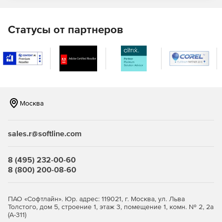
Анализ начала, продолжительности и завершения
любой задачи или группы задач.
Статусы от партнеров
Диаграммы Торнадо для сенситивного анализа.
Стохастическая диаграмма Гантта.
Мастер разработки отчетов для создания и хранения
собственных шаблонов отчетов.
Москва
Распечатка отчетов в форматах pdf, Excel, Microsoft
Word и различных форматах файлов изображений.
sales.r@softline.com
Способность прогонять модели, созданные с
помощью полной версии программы.
8 (495) 232-00-60
8 (800) 200-08-60
Модели-примеры и обучение работе со
вспомогательными файлами.
ПАО «Софтлайн». Юр. адрес: 119021, г. Москва, ул. Льва
Моделирование суммарной стоимости.
Толстого, дом 5, строение 1, этаж 3, помещение 1, комн. № 2, 2а
(А-311)
Широкий диапазон возможностей для включения