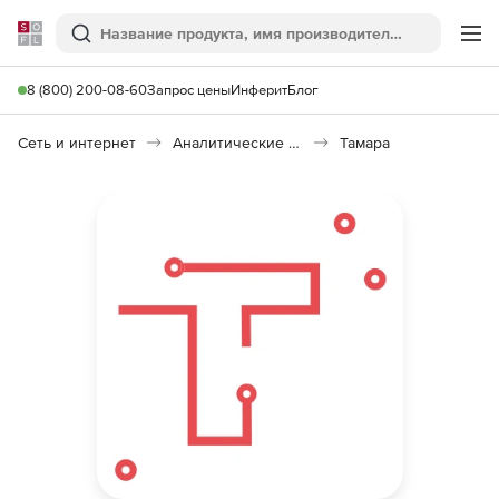
Softline
Поиск
Ме
8 (800) 200-08-60
Запрос цены
Инферит
Блог
Сеть и интернет
Аналитические платформы
Тамара