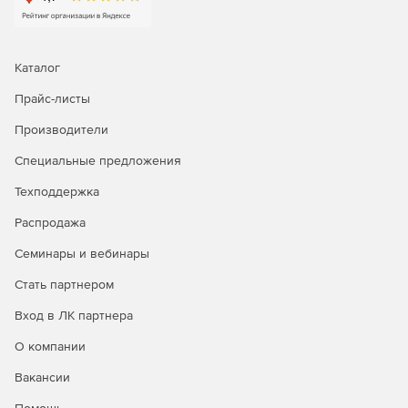
Использование шаблонов.
The Bat! позволяет
создавать шаблоны писем, используя множество
специальных макросов. Любой ящик, папка или
Каталог
адресат могут иметь собственный шаблон для нового
Прайс-листы
письма, ответа или пересылки. Быстрые шаблоны
автоматизируют процесс создания писем и экономят
Производители
рабочее время, вставляя в письмо заранее
набранный текст. Поддерживается создание
Специальные предложения
шаблонов для писем-ответов.
Техподдержка
Подготовка рассылок.
Система фильтрации писем
Распродажа
содержит функцию формирования списка рассылки,
где участники могут самостоятельно добавлять или
Семинары и вебинары
удалять себя.
Стать партнером
Парковка.
Парковка закрепляет письмо за
Вход в ЛК партнера
определенной папкой и защищает его от случайного
удаления или перемещения.
О компании
Резервное копирование.
Все настройки программы,
Вакансии
адресные книги и почтовые папки могут быть