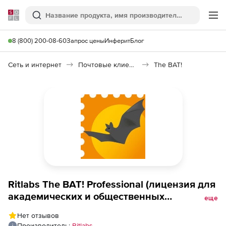
Softline
Поиск
Ме
8 (800) 200-08-60
Запрос цены
Инферит
Блог
Сеть и интернет
Почтовые клиенты
The BAT!
Ritlabs The BAT! Professional (лицензия для
академических и общественных
еще
учреждений на 1 ПК),
Нет отзывов
Производитель:
Ritlabs