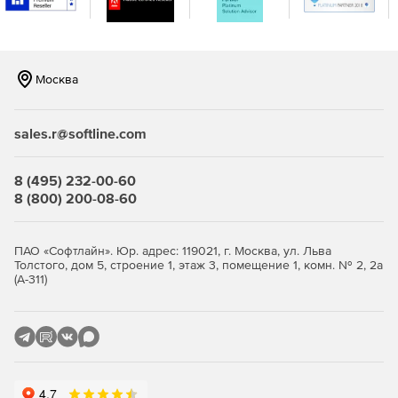
просмотра HTML – Robin HTML Viewer, собственный
модуль просмотра изображений, что позволяет
блокировать вирусы, направленные на уязвимости
механизмов операционной системы. The Bat! может
Москва
совместно работать с «Антивирусом Касперского». В
The Bat! встроен URL-менеджер для фонового
извлечения изображений в формате HTML, который
sales.r@softline.com
успешно борется с вредоносными кодами,
вставляемыми в изображения.
8 (495) 232-00-60
Фильтрация.
Встроенный сортировщик писем
8 (800) 200-08-60
автоматически распределяет входящую, исходящую,
прочитанную и обработанную почту по
соответствующим папкам.
ПАО «Софтлайн». Юр. адрес: 119021, г. Москва, ул. Льва
Толстого, дом 5, строение 1, этаж 3, помещение 1, комн. № 2, 2а
(А-311)
Автоматическая обработка сообщений.
Сортировщик писем позволяет автоматизировать
обработку сообщений: настраивать автоответ,
запускать внешние приложения, добавлять адресатов
в адресную книгу, экспортировать или архивировать
сообщения, извлекать присоединенные файлы и
многое другое.