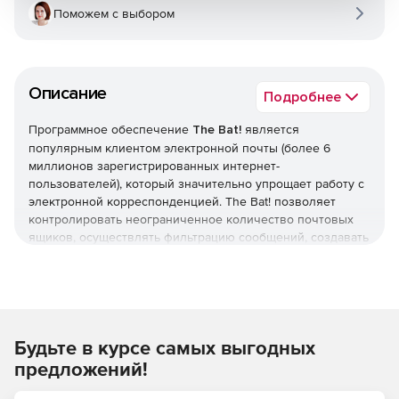
Поможем с выбором
Описание
Подробнее
Программное обеспечение
The Bat!
является
популярным клиентом электронной почты (более 6
миллионов зарегистрированных интернет-
пользователей), который значительно упрощает работу с
электронной корреспонденцией. The Bat! позволяет
контролировать неограниченное количество почтовых
ящиков, осуществлять фильтрацию сообщений, создавать
письма на основе шаблонов, обращаться к диспетчеру
писем и т. п. Поддерживается неограниченное число
почтовых аккаунтов, каждый из которых можно
настраивать отдельно. Почтовый клиент The Bat!
представлен в двух редакциях: Home Edition и
Будьте в курсе самых выгодных
Professional Edition.
предложений!
Версия Professional может использоваться для
коммерческих целей, дополнительно содержит комплект