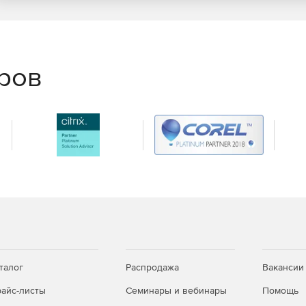
пределенной папкой и защищает его от случайного
еров
раммы, адресные книги и почтовые папки могут быть
ановлены из резервной копии в случае нежелательного
Архивы легко снабжаются комментариями и
основанное на общепризнанном механизме OpenSSL,
вать их цифровой подписью. Удобный менеджер
e Bat! работает с S/MIME посредством Internal
Bat! поддерживает сжатие данных S/MIME, работает с
синхронизировать содержимое нескольких
выборочно сохранять настройки почтовых ящиков,
ов.
талог
Распродажа
Вакансии
ключается к серверам Microsoft Exchange, используя
айс-листы
Семинары и вебинары
Помощь
щений. Необходимо установить Microsoft Office Outlook