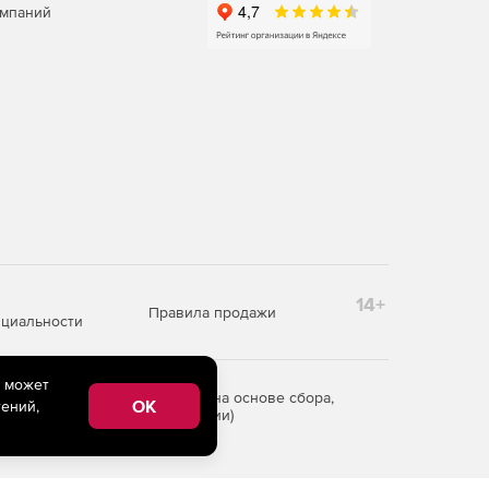
омпаний
14+
Правила продажи
циальности
e может
редоставления информации на основе сбора,
OK
ений,
рритории Российской Федерации)