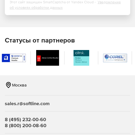
Этот сайт защищен SmartCaptcha от Yandex Cloud -
Уведомление
Формирования запроса на отзыв авторизации
об условиях обработки данных
(разлогин).
Принятия и обработки запроса на отзыв авторизации
(разлогин со стороны ЕСИА).
Статусы от партнеров
Получения данных о пользователях в «офлайн»
режиме (после того, как пользователь вышел из
системы).
Получения данных о степени соответствия
пользователя и его биометрического шаблона
(биометрическая идентификация).
Москва
sales.r@softline.com
8 (495) 232-00-60
8 (800) 200-08-60