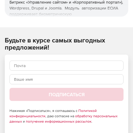
Битрикс «Управление сайтом» и «Корпоративный портал»),
Wordpress, Drupal и Joomla. Модуль авторизации ЕСИА
поддерживает биометрическую
идентификацию и соответствует требованиями
Методических рекомендаций единой биометрической
системы (ЕБС) и Методическим рекомендациям
по использованию Единой системы идентификации
Будьте в курсе самых выгодных
и аутентификации.
предложений!
Модуль реализует методы, необходимые для
обеспечения процедур «Регламента информационного
взаимодействия Участников с Оператором ЕСИА» и с
учетом «Методических рекомендаций по использованию
Единой системы идентификации и аутентификации». В
частности, содержит методы для реализации следующих
действий:
ПОДПИСАТЬСЯ
Формирования запроса на авторизацию к ЕСИА.
Нажимая «Подписаться», я соглашаюсь с
Политикой
Получения и обработку ответа ЕСИА.
конфиденциальности
, даю согласие на
обработку персональных
данных
и
получение информационных рассылок
.
Проверки подписи ЕСИА.