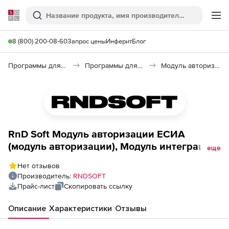
Softline
Поиск
Ме
8 (800) 200-08-60
Запрос цены
Инферит
Блог
Программы для программирования
Программы для разработки ПО
Модуль авторизации ЕСИА
RnD Soft Модуль авторизации ЕСИА
(модуль авторизации), Модуль интеграции
еще
с ЕСИА на языке программирования Java
Нет отзывов
Производитель:
RNDSOFT
Прайс-лист
Скопировать ссылку
Описание
Характеристики
Отзывы