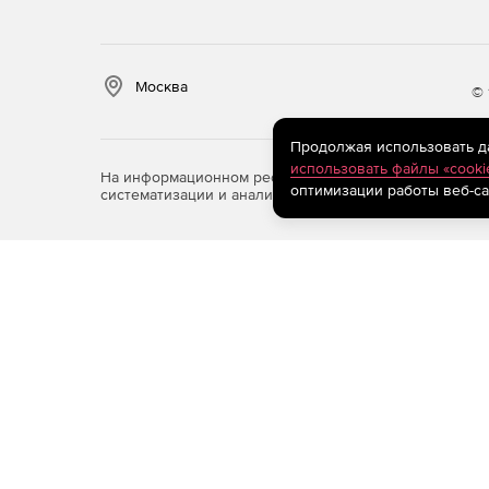
Москва
© 
Продолжая использовать дан
использовать файлы «cooki
На информационном ресурсе store.softline.ru примен
оптимизации работы веб-са
систематизации и анализа сведений, относящихся к 