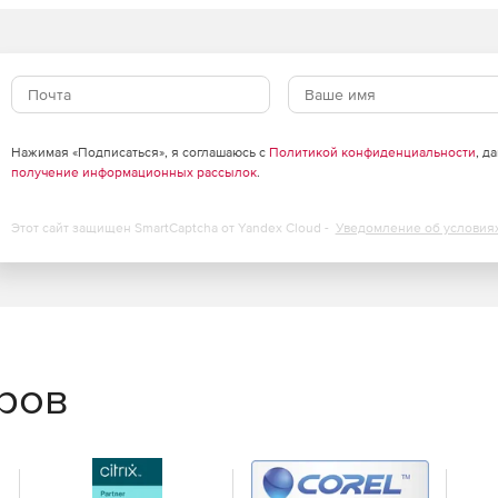
Нажимая «Подписаться», я соглашаюсь с
Политикой конфиденциальности
, д
получение информационных рассылок
.
Этот сайт защищен SmartCaptcha от Yandex Cloud -
Уведомление об условия
еров