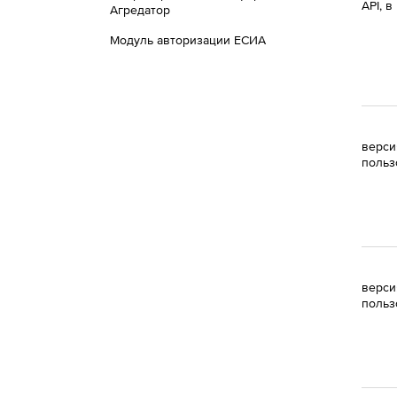
API, в
Агредатор
Модуль авторизации ЕСИА
верси
польз
верси
польз