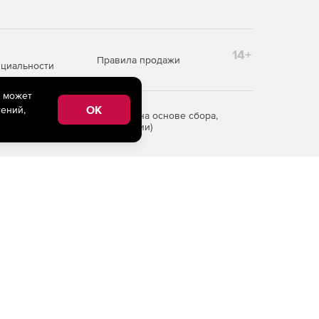
14+
Правила продажи
циальности
e может
OK
ений,
редоставления информации на основе сбора,
рритории Российской Федерации)