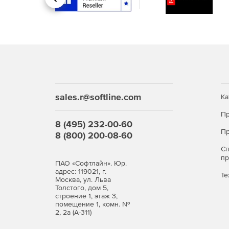
Назад
sales.r@softline.com
Ка
Пр
8 (495) 232-00-60
Пр
8 (800) 200-08-60
С
п
ПАО «Софтлайн». Юр.
адрес: 119021, г.
Те
Москва, ул. Льва
Толстого, дом 5,
строение 1, этаж 3,
помещение 1, комн. №
2, 2а (А-311)