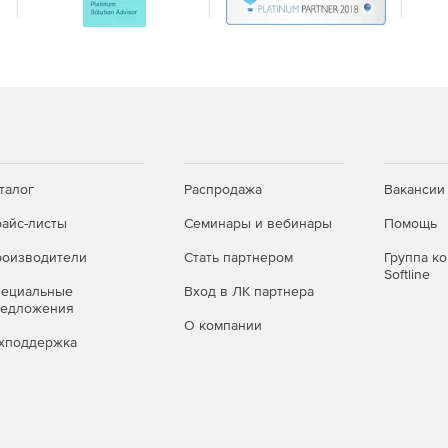
талог
Распродажа
Вакансии
айс-листы
Семинары и вебинары
Помощь
оизводители
Стать партнером
Группа к
Softline
пециальные
Вход в ЛК партнера
редложения
О компании
хподдержка