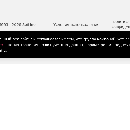
Политика
Условия использования
1993—2026 Softline
конфиден
ный веб-сайт, вы соглашаетесь с тем, что группа компаний Softlin
e»
в целях хранения ваших учетных данных, параметров и предпочт
яются
рекомендательные технологии
(информационные технологии п
йта.
предпочтениям пользователей сети «Интернет», находящихся на те