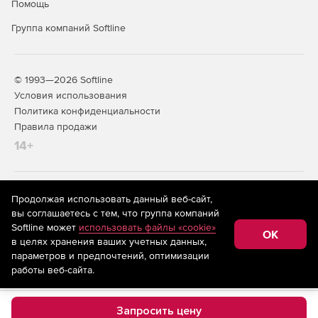
Помощь
Группа компаний Softline
© 1993—2026 Softline
Условия использования
Политика конфиденциальности
Правила продажи
14+
На информационном ресурсе store.softline.ru применяются
Продолжая использовать данный веб-сайт,
рекомендательные технологии
(информационные технологии
вы соглашаетесь с тем, что группа компаний
предоставления информации на основе сбора,
Softline может
использовать файлы «cookie»
систематизации и анализа сведений, относящихся к
OK
в целях хранения ваших учетных данных,
предпочтениям пользователей сети «Интернет»,
находящихся на территории Российской Федерации)
параметров и предпочтений, оптимизации
работы веб-сайта.
Запросить цену