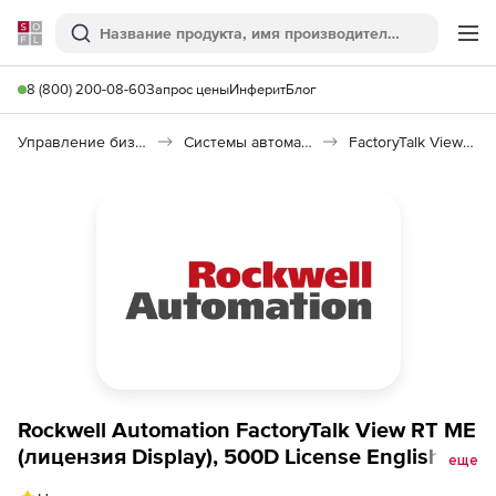
Softline
Поиск
Ме
8 (800) 200-08-60
Запрос цены
Инферит
Блог
Управление бизнесом, CRM/ERP
Системы автоматизации
FactoryTalk View Machine Edition
Rockwell Automation FactoryTalk View RT ME
(лицензия Display), 500D License English
еще
ESD