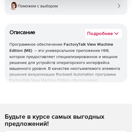
Поможем с выбором
Описание
Подробнее
Программное обеспечение
FactoryTalk View Machine
Edition (ME)
– это универсальное приложение HMI,
которое предоставляет специализированное и мощное
решение для устройств операторского интерфейса
машинного уровня. В качестве неотъемлемого элемента
решения визуализации Rockwell Automation программа
FactoryTalk View Machine Edition обеспечивает
превосходную графику, управление пользователями во
время выполнения, переключение языков и ускорение
ввода в эксплуатацию через общую среду разработки.
Особенности решения:
Будьте в курсе самых выгодных
Расширение HMI-интерфейса для мобильных
предложений!
клиентов с помощью FactoryTalk ViewPoint.