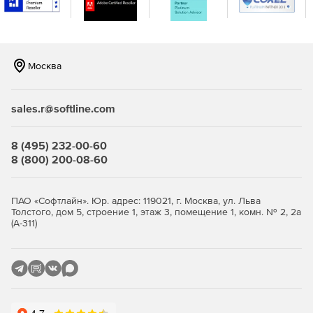
Переключение языка выполнения.
Поддержка нескольких версий.
Москва
Графическая библиотека с сотнями графических
объектов для перетаскивания на дисплеи.
sales.r@softline.com
Возможность многократного использования лицевых
панелей и глобальных объектов.
8 (495) 232-00-60
Проводник объектов для быстрого просмотра
8 (800) 200-08-60
иерархии объектов на дисплее.
Аудиторская деятельность оператора и изменения
ПАО «Софтлайн». Юр. адрес: 119021, г. Москва, ул. Льва
системы через FactoryTalk Diagnostics.
Толстого, дом 5, строение 1, этаж 3, помещение 1, комн. № 2, 2а
(А-311)
Перенос проектов PanelView Standard в FactoryTalk
View Machine Edition.
Управление пользователями во время работы
приложения.