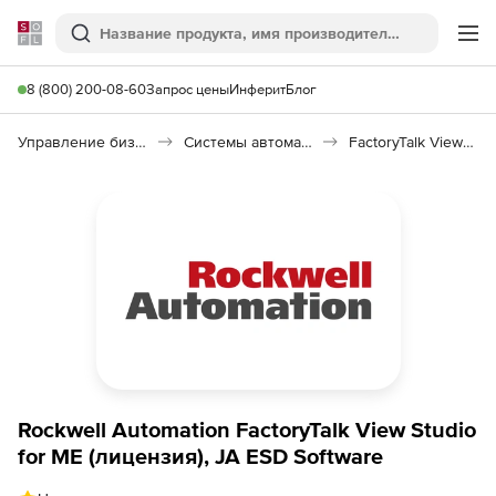
Softline
Поиск
Ме
8 (800) 200-08-60
Запрос цены
Инферит
Блог
Управление бизнесом, CRM/ERP
Системы автоматизации
FactoryTalk View Machine Edition
Rockwell Automation FactoryTalk View Studio
for ME (лицензия), JA ESD Software