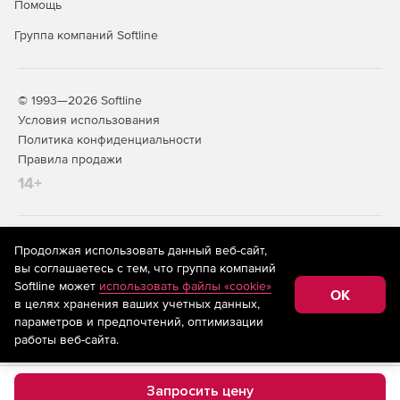
Помощь
Группа компаний Softline
© 1993—2026 Softline
Условия использования
Политика конфиденциальности
Правила продажи
14+
На информационном ресурсе store.softline.ru применяются
Продолжая использовать данный веб-сайт,
рекомендательные технологии
(информационные технологии
вы соглашаетесь с тем, что группа компаний
предоставления информации на основе сбора,
Softline может
использовать файлы «cookie»
систематизации и анализа сведений, относящихся к
OK
в целях хранения ваших учетных данных,
предпочтениям пользователей сети «Интернет»,
находящихся на территории Российской Федерации)
параметров и предпочтений, оптимизации
работы веб-сайта.
Запросить цену