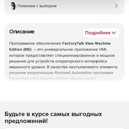
Поможем с выбором
Описание
Подробнее
Программное обеспечение
FactoryTalk View Machine
Edition (ME)
– это универсальное приложение HMI,
которое предоставляет специализированное и мощное
решение для устройств операторского интерфейса
машинного уровня. В качестве неотъемлемого элемента
решения визуализации Rockwell Automation программа
FactoryTalk View Machine Edition обеспечивает
превосходную графику, управление пользователями во
время выполнения, переключение языков и ускорение
ввода в эксплуатацию через общую среду разработки.
Особенности решения:
Будьте в курсе самых выгодных
Расширение HMI-интерфейса для мобильных
предложений!
клиентов с помощью FactoryTalk ViewPoint.