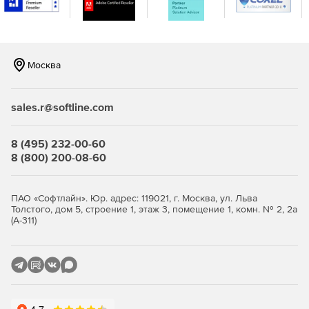
Переключение языка выполнения.
Поддержка нескольких версий.
Москва
Графическая библиотека с сотнями графических
объектов для перетаскивания на дисплеи.
sales.r@softline.com
Возможность многократного использования лицевых
панелей и глобальных объектов.
8 (495) 232-00-60
Проводник объектов для быстрого просмотра
8 (800) 200-08-60
иерархии объектов на дисплее.
Аудиторская деятельность оператора и изменения
ПАО «Софтлайн». Юр. адрес: 119021, г. Москва, ул. Льва
системы через FactoryTalk Diagnostics.
Толстого, дом 5, строение 1, этаж 3, помещение 1, комн. № 2, 2а
(А-311)
Перенос проектов PanelView Standard в FactoryTalk
View Machine Edition.
Управление пользователями во время работы
приложения.