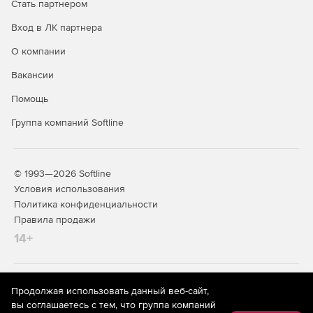
Стать партнером
Вход в ЛК партнера
О компании
Вакансии
Помощь
Группа компаний Softline
© 1993—2026 Softline
Условия использования
Политика конфиденциальности
Правила продажи
14+
На информационном ресурсе store.softline.ru применяются
Продолжая использовать данный веб-сайт,
рекомендательные технологии
(информационные технологии
вы соглашаетесь с тем, что группа компаний
предоставления информации на основе сбора,