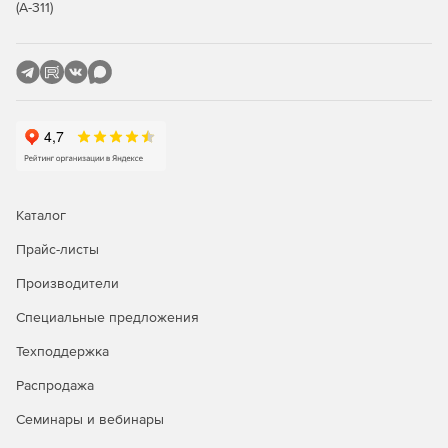
требованиями.
(А-311)
Получение сеанса работы с виртуальной машиной по
протоколу VNC или SPICE.
Поддержка агрегации (логического объединения
портов) сетевых соединений при построении
высокопроизводительной отказоустойчивой сетевой
инфраструктуры.
Создание нескольких сетей и разделение служебного
Каталог
и пользовательского трафика на разные
информационные потоки. Поддерживается VLAN.
Прайс-листы
Установка драйверов паравиртуализации в гостевые
Производители
операционные системы.
Специальные предложения
Современная пакетная база.
Техподдержка
Русскоязычный интерфейс.
Распродажа
Семинары и вебинары
Формирование отчетов