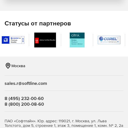
безопасности.
«Живая» миграция виртуальных машин.
Статусы от партнеров
Дискреционная и ролевая модели разграничения
доступа субъектов (пользователей) к объектам
(виртуальные машины, хосты, кластеры, ЦОДы и др.).
Централизованный аудит.
Создание кластеров высокой доступности.
Москва
Мониторинг аппаратного состояния серверов,
входящих в ЦОД. Поддержка работы с
низкоуровневыми интерфейсами управления
sales.r@softline.com
аппаратной платформой (ILO, IPMI и т.п.).
8 (495) 232-00-60
Поддержка современных версий Linux и Windows в
8 (800) 200-08-60
качестве гостевых операционных систем.
Использование клиентских рабочих мест под
ПАО «Софтлайн». Юр. адрес: 119021, г. Москва, ул. Льва
управлением Linux или Windows с минимальными
Толстого, дом 5, строение 1, этаж 3, помещение 1, комн. № 2, 2а