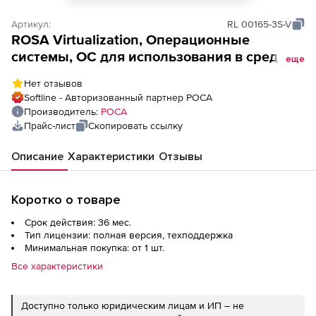
Артикул:
RL 00165-3S-V
ROSA Virtualization, Операционные
системы, ОС для использования в среде
еще
ROSA (лицензия ОС РОСА КОБАЛЬТ),
Нет отзывов
сервер (включено 3 года стандартной
Softline - Авторизованный партнер РОСА
поддержки)
Производитель:
РОСА
Прайс-лист
Скопировать ссылку
Описание
Характеристики
Отзывы
Коротко о товаре
Срок действия: 36 мес.
Тип лицензии: полная версия, техподдержка
Минимальная покупка: от 1 шт.
Все характеристики
Доступно только юридическим лицам и ИП – не