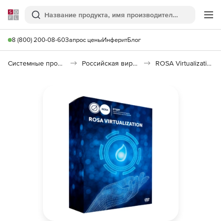
Softline
Поиск
Ме
8 (800) 200-08-60
Запрос цены
Инферит
Блог
Системные программы
Российская виртуализация (Импортозамещение)
ROSA Virtualization