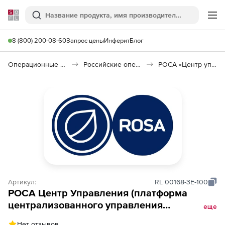
Softline
Поиск
Ме
8 (800) 200-08-60
Запрос цены
Инферит
Блог
Операционные системы
Российские операционные системы (Импортозамещение)
РОСА «Центр управления»
Артикул:
RL 00168-3E-100
РОСА Центр Управления (платформа
централизованного управления
еще
жизненным циклом операционных
Нет отзывов