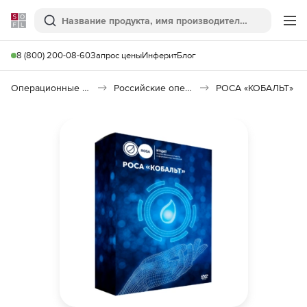
Softline
Поиск
Ме
8 (800) 200-08-60
Запрос цены
Инферит
Блог
Операционные системы
Российские операционные системы (Импортозамещение)
РОСА «КОБАЛЬТ»