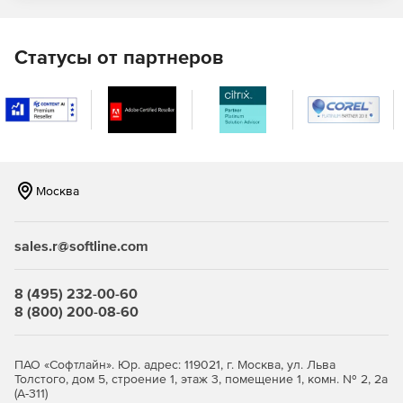
Целостность КСЗ.
Статусы от партнеров
Средства регистрации и учета.
Маркировку документов в системе печати.
Совместимость с СЗИ следующих
производителей Средства антивирусной защиты:
Москва
«Доктор Веб»
«Лаборатория Касперского»
sales.r@softline.com
СКЗИ:
8 (495) 232-00-60
«Крипто-ПРО»
8 (800) 200-08-60
«Криптоком»
ПАО «Софтлайн». Юр. адрес: 119021, г. Москва, ул. Льва
Толстого, дом 5, строение 1, этаж 3, помещение 1, комн. № 2, 2а
«Рутокен ЭЦП»
(А-311)