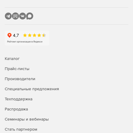
«Рутокен Веб»
АПМДЗ:
«Цезарь2»
«Центурион»
«Аккорд»
Каталог
«Соболь»
Прайс-листы
«Максим»
Производители
Специальные предложения
ОС РОСА «КОБАЛЬТ» DX поставляется со следующим
программным обеспечением:
Техподдержка
Полнофункциональный офисный пакет Libreoffice.
Распродажа
Семинары и вебинары
Интернет-браузер Firefox.
Стать партнером
Почтовый клиент Thunderbird.