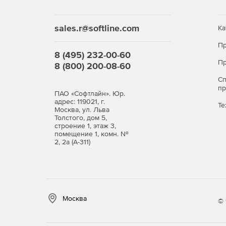
Полнофункциональный офисный пакет Libreof
sales.r@softline.com
Ка
Интернет-браузер Firefox.
Пр
Почтовый клиент Thunderbird.
8 (495) 232-00-60
Пр
8 (800) 200-08-60
Графический редактор GIMP, работающий с ф
С
п
ПАО «Софтлайн». Юр.
Средства для работы с PDF.
адрес: 119021, г.
Те
Москва, ул. Льва
Толстого, дом 5,
Средства резервного копирования и архивац
строение 1, этаж 3,
помещение 1, комн. №
2, 2а (А-311)
Набор кодеков для воспроизведения мульти
видео высокой четкости.
В состав ОС РОСА «КОБАЛЬТ» SX входят след
Почтовый сервер.
Москва
© 
Сервер печати.