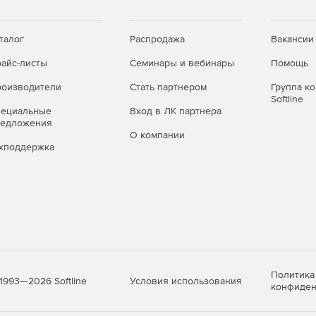
fice.
талог
Распродажа
Вакансии
айс-листы
Семинары и вебинары
Помощь
оизводители
Стать партнером
Группа к
Softline
орматами JPEG, PNG и др.
пециальные
Вход в ЛК партнера
редложения
О компании
хподдержка
ии.
медийных файлов различных типов, в том числе и
ующие серверные службы:
Политика
Условия использования
1993—2026 Softline
конфиден