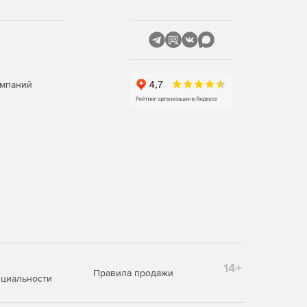
омпаний
14+
Правила продажи
циальности