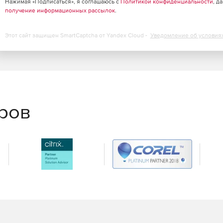
Нажимая «Подписаться», я соглашаюсь с
Политикой конфиденциальности
, д
получение информационных рассылок
.
Этот сайт защищен SmartCaptcha от Yandex Cloud -
Уведомление об условия
еров
дующим программным обеспечением: