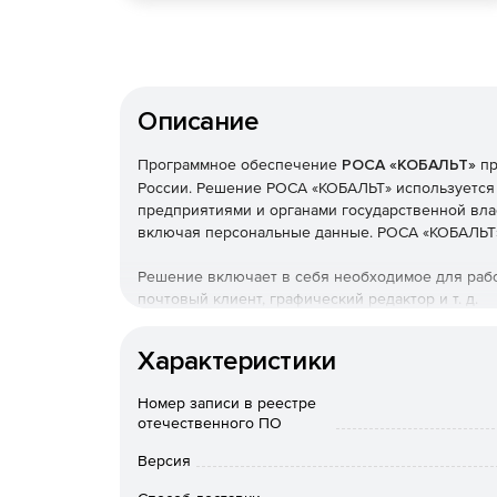
Описание
Программное обеспечение
РОСА «КОБАЛЬТ»
пр
России. Решение РОСА «КОБАЛЬТ» используетс
предприятиями и органами государственной вл
включая персональные данные. РОСА «КОБАЛЬТ» 
Решение включает в себя необходимое для рабо
почтовый клиент, графический редактор и т. д.
ОС РОСА SX «КОБАЛЬТ» серверного назначения 
Характеристики
НСД, 4 классу от НДВ. Рекомендуется к исполь
1Г. Система может быть использована для решен
Номер записи в реестре
приложений, управления учетными записями, хр
отечественного ПО
сетевого доступа. Включает в себя удобный we
распространенными службами. Система включае
Версия
несанкционированного доступа к информации и 