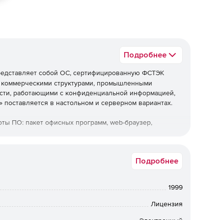
Подробнее
едставляет собой ОС, сертифицированную ФСТЭК
я коммерческими структурами, промышленными
асти, работающими с конфиденциальной информацией,
поставляется в настольном и серверном вариантах.
ты ПО: пакет офисных программ, web-браузер,
сертифицирована ФСТЭК по 5 классу защищенности от
Подробнее
зованию в автоматизированных системах уровня не выше
ия широкого круга задач: размещения web-сайтов и
анения и резервного копирования данных, организации
1999
b-интерфейс для установки и управления наиболее
т необходимые встроенные средства защиты от
Лицензия
реализует: