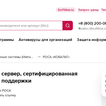
Softline.ru
Запрос цены
Те
8 (800) 200-0
Поиск
sales.r@softline.
ограммы
Антивирусы для организаций
Защита информ
Российские операционные системы (Импортозамещение)
РОСА «КОБАЛЬТ»
 сервер, сертифицированная
й поддержки
ер РОСА
ть ссылку