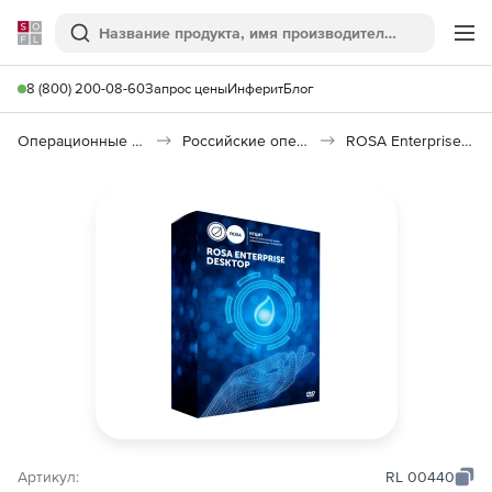
Softline
Поиск
Ме
8 (800) 200-08-60
Запрос цены
Инферит
Блог
Операционные системы
Российские операционные системы (Импортозамещение)
ROSA Enterprise Desktop
Артикул:
RL 00440