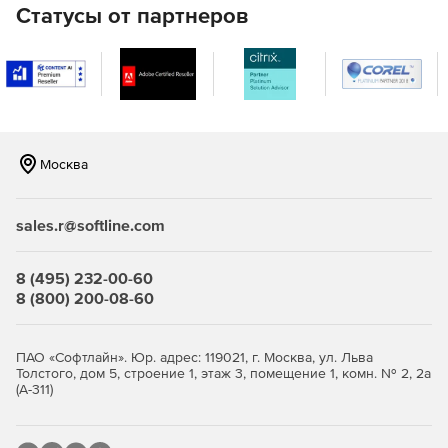
Enterprise Desktop X2:
Статусы от партнеров
Kernel 3.0 LTS Desktop различных редакций (в том
числе с поддержкой PAE, netbook и новейших
процессоров Intel).
Последняя актуальная версия KDE 4.8.
Обновленные драйвера Intel, NVIDIA и AMD с
Москва
поддержкой i3/i5/i7, GF6xxx и последних чипов AMD.
Mesa 7.11.
sales.r@softline.com
Начальная поддержка технологии NVIDIA Optimus с
8 (495) 232-00-60
помощью Bumblebee (не включена на DVD, но может
8 (800) 200-08-60
быть установлена из основного репозитория Main).
NetworkManager 0.9.2.
ПАО «Софтлайн». Юр. адрес: 119021, г. Москва, ул. Льва
Толстого, дом 5, строение 1, этаж 3, помещение 1, комн. № 2, 2а
KnetworkManager 0.9.
(А-311)
VPNPPTP 0.3.4.