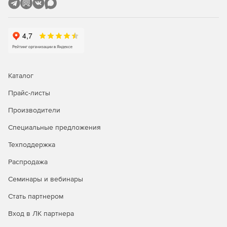
Исправленный и улучшенный инструментарий для
входа в домен Windows.
Поддержка LSB.
Обновленный стек Perl/Python.
Каталог
Mozilla Firefox 10 LTS.
Прайс-листы
Mozilla Thunderbird 10 LTS.
Производители
LibreOffice 3.4.5.
Специальные предложения
Amarok 2.5.0
Техподдержка
Распродажа
Семинары и вебинары
Стать партнером
Вход в ЛК партнера