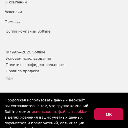
О компании
Вакансии
Помощь
Группа компаний Softline
© 1993—2026 Softline
Условия использования
Политика конфиденциальности
Правила продажи
14+
На информационном ресурсе store.softline.ru применяются
Продолжая использовать данный веб-сайт,
рекомендательные технологии
(информационные технологии
вы соглашаетесь с тем, что группа компаний
предоставления информации на основе сбора,
Softline может
использовать файлы «cookie»
систематизации и анализа сведений, относящихся к
OK
в целях хранения ваших учетных данных,
предпочтениям пользователей сети «Интернет»,
находящихся на территории Российской Федерации)
параметров и предпочтений, оптимизации