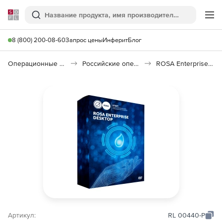
Softline
Поиск
Ме
8 (800) 200-08-60
Запрос цены
Инферит
Блог
Операционные системы
Российские операционные системы (Импортозамещение)
ROSA Enterprise Desktop
Артикул:
RL 00440-P