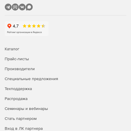
Исправленный и улучшенный инструментарий для
входа в домен Windows.
Поддержка LSB.
Обновленный стек Perl/Python.
Каталог
Mozilla Firefox 10 LTS.
Прайс-листы
Mozilla Thunderbird 10 LTS.
Производители
LibreOffice 3.4.5.
Специальные предложения
Amarok 2.5.0
Техподдержка
Распродажа
Семинары и вебинары
Стать партнером
Вход в ЛК партнера