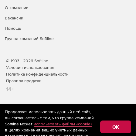
О компании
Вакансии
Помощь
Группа компаний Softline
© 1993—2026 Softline
Условия использования
Политика конфиденциальности
Правила продажи
14+
На информационном ресурсе store.softline.ru применяются
Продолжая использовать данный веб-сайт,
рекомендательные технологии
(информационные технологии
вы соглашаетесь с тем, что группа компаний
предоставления информации на основе сбора,
Softline может
использовать файлы «cookie»
систематизации и анализа сведений, относящихся к
OK
в целях хранения ваших учетных данных,
предпочтениям пользователей сети «Интернет»,
находящихся на территории Российской Федерации)