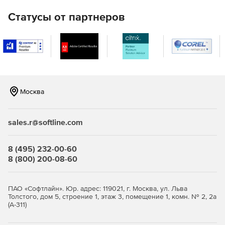
Enterprise Desktop X2:
Статусы от партнеров
Kernel 3.0 LTS Desktop различных редакций (в том
числе с поддержкой PAE, netbook и новейших
процессоров Intel).
Последняя актуальная версия KDE 4.8.
Обновленные драйвера Intel, NVIDIA и AMD с
Москва
поддержкой i3/i5/i7, GF6xxx и последних чипов AMD.
Mesa 7.11.
sales.r@softline.com
Начальная поддержка технологии NVIDIA Optimus с
8 (495) 232-00-60
помощью Bumblebee (не включена на DVD, но может
8 (800) 200-08-60
быть установлена из основного репозитория Main).
NetworkManager 0.9.2.
ПАО «Софтлайн». Юр. адрес: 119021, г. Москва, ул. Льва
Толстого, дом 5, строение 1, этаж 3, помещение 1, комн. № 2, 2а
KnetworkManager 0.9.
(А-311)
VPNPPTP 0.3.4.