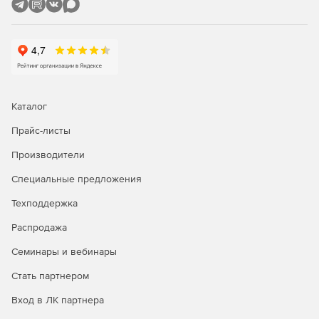
Исправленный и улучшенный инструментарий для
входа в домен Windows.
Поддержка LSB.
Обновленный стек Perl/Python.
Каталог
Mozilla Firefox 10 LTS.
Прайс-листы
Mozilla Thunderbird 10 LTS.
Производители
LibreOffice 3.4.5.
Специальные предложения
Amarok 2.5.0
Техподдержка
Распродажа
Семинары и вебинары
Стать партнером
Вход в ЛК партнера