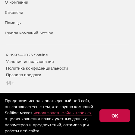
О компании
Вакансии
Помощь
Группа компаний Softline
© 1993—2026 Softline
Условия использования
Политика конфиденциальности
Правила продажи
14+
Продолжая использовать данный веб-сайт,
На информационном ресурсе store.softline.ru применяются
вы соглашаетесь с тем, что группа компаний
рекомендательные технологии
(информационные технологии
Softline может
использовать файлы «cookie»
предоставления информации на основе сбора,
OK
в целях хранения ваших учетных данных,
систематизации и анализа сведений, относящихся к
предпочтениям пользователей сети «Интернет»,
параметров и предпочтений, оптимизации
находящихся на территории Российской Федерации)
работы веб-сайта.