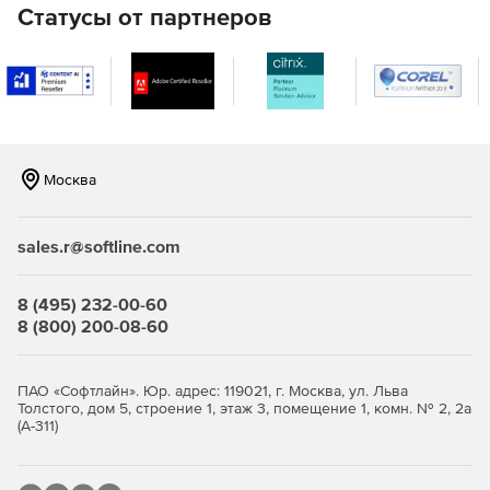
Enterprise Desktop X2:
Статусы от партнеров
Kernel 3.0 LTS Desktop различных редакций (в том
числе с поддержкой PAE, netbook и новейших
процессоров Intel).
Последняя актуальная версия KDE 4.8.
Обновленные драйвера Intel, NVIDIA и AMD с
Москва
поддержкой i3/i5/i7, GF6xxx и последних чипов AMD.
Mesa 7.11.
sales.r@softline.com
Начальная поддержка технологии NVIDIA Optimus с
8 (495) 232-00-60
помощью Bumblebee (не включена на DVD, но может
8 (800) 200-08-60
быть установлена из основного репозитория Main).
NetworkManager 0.9.2.
ПАО «Софтлайн». Юр. адрес: 119021, г. Москва, ул. Льва
Толстого, дом 5, строение 1, этаж 3, помещение 1, комн. № 2, 2а
KnetworkManager 0.9.
(А-311)
VPNPPTP 0.3.4.