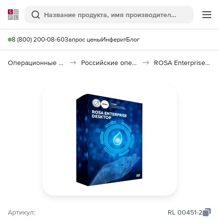
Softline
Поиск
Ме
8 (800) 200-08-60
Запрос цены
Инферит
Блог
Операционные системы
Российские операционные системы (Импортозамещение)
ROSA Enterprise Desktop
Артикул:
RL 00451-2