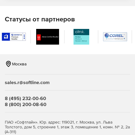
Целостность КСЗ.
Статусы от партнеров
Средства регистрации и учета.
Маркировку документов в системе печати.
Совместимость с СЗИ следующих
производителей Средства антивирусной защиты:
Москва
«Доктор Веб»
«Лаборатория Касперского»
sales.r@softline.com
СКЗИ:
8 (495) 232-00-60
«Крипто-ПРО»
8 (800) 200-08-60
«Криптоком»
ПАО «Софтлайн». Юр. адрес: 119021, г. Москва, ул. Льва
Толстого, дом 5, строение 1, этаж 3, помещение 1, комн. № 2, 2а
«Рутокен ЭЦП»
(А-311)