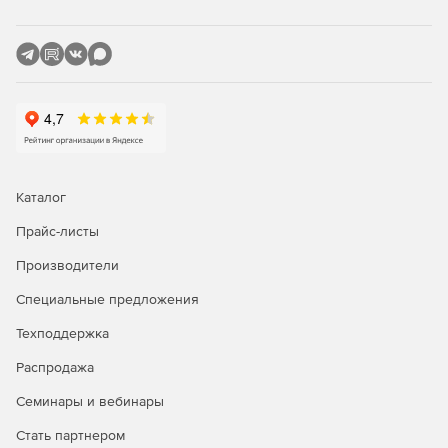
«Рутокен Веб»
АПМДЗ:
«Цезарь2»
«Центурион»
«Аккорд»
Каталог
«Соболь»
Прайс-листы
«Максим»
Производители
Специальные предложения
ОС РОСА «КОБАЛЬТ» DX поставляется со следующим
программным обеспечением:
Техподдержка
Полнофункциональный офисный пакет Libreoffice.
Распродажа
Семинары и вебинары
Интернет-браузер Firefox.
Стать партнером
Почтовый клиент Thunderbird.