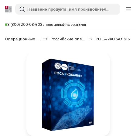
Softline
Поиск
Ме
8 (800) 200-08-60
Запрос цены
Инферит
Блог
Операционные системы
Российские операционные системы (Импортозамещение)
РОСА «КОБАЛЬТ»