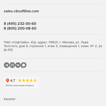
СКЗИ:
sales.r@softline.com
«Крипто-ПРО»
8 (495) 232-00-60
8 (800) 200-08-60
«Криптоком»
«Рутокен ЭЦП»
ПАО «Софтлайн». Юр. адрес: 119021, г. Москва, ул. Льва
Толстого, дом 5, строение 1, этаж 3, помещение 1, комн. № 2, 2а
«Рутокен Веб»
(А-311)
АПМДЗ:
«Цезарь2»
«Центурион»
«Аккорд»
«Соболь»
Каталог
«Максим»