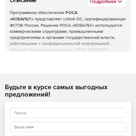
Описание
Подробнее
Программное обеспечение
РОСА
«КОБАЛЬТ»
представляет собой ОС, сертифицированную
ФСТЭК России. Решение РОСА «КОБАЛЬТ» используется
коммерческими структурами, промышленными
предприятиями и органами государственной власти,
работающими с конфиденциальной информацией,
включая персональные данные. РОСА «КОБАЛЬТ»
поставляется в настольном и серверном вариантах.
Решение включает в себя необходимое для работы ПО:
пакет офисных программ, web-браузер, почтовый клиент,
графический редактор и т. д.
Будьте в курсе самых выгодных
ОС РОСА SX «КОБАЛЬТ» серверного назначения
предложений!
сертифицирована ФСТЭК по 5 классу защищенности от
НСД, 4 классу от НДВ. Рекомендуется к использованию в
автоматизированных системах уровня не выше 1Г.
Система может быть использована для решения
широкого круга задач: размещения web-сайтов и
приложений, управления учетными записями, хранения и
резервного копирования данных, организации сетевого