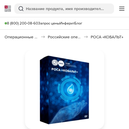
Softline
Поиск
Ме
8 (800) 200-08-60
Запрос цены
Инферит
Блог
Операционные системы
Российские операционные системы (Импортозамещение)
РОСА «КОБАЛЬТ»