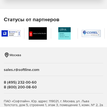
Очистку памяти.
Целостность КСЗ.
Статусы от партнеров
Средства регистрации и учета.
Маркировку документов в системе печати.
Совместимость с СЗИ следующих
производителей Средства антивирусной защиты:
Москва
«Доктор Веб»
«Лаборатория Касперского»
sales.r@softline.com
СКЗИ:
8 (495) 232-00-60
«Крипто-ПРО»
8 (800) 200-08-60
«Криптоком»
ПАО «Софтлайн». Юр. адрес: 119021, г. Москва, ул. Льва
Толстого, дом 5, строение 1, этаж 3, помещение 1, комн. № 2, 2а
«Рутокен ЭЦП»