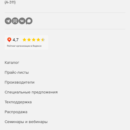
(А-311)
«Рутокен Веб»
АПМДЗ:
«Цезарь2»
«Центурион»
«Аккорд»
Каталог
«Соболь»
Прайс-листы
«Максим»
Производители
Специальные предложения
ОС РОСА «КОБАЛЬТ» DX поставляется со следующим
программным обеспечением:
Техподдержка
Полнофункциональный офисный пакет Libreoffice.
Распродажа
Семинары и вебинары
Интернет-браузер Firefox.