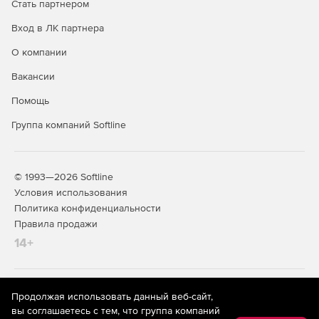
Стать партнером
Почтовый клиент Thunderbird.
Вход в ЛК партнера
Графический редактор GIMP, работающий с форматами
О компании
JPEG, PNG и др.
Вакансии
Средства для работы с PDF.
Помощь
Средства резервного копирования и архивации.
Группа компаний Softline
Набор кодеков для воспроизведения
мультимедийных файлов различных типов, в том
числе и видео высокой четкости.
© 1993—2026 Softline
Условия использования
В состав ОС РОСА «КОБАЛЬТ» SX входят следующие
Политика конфиденциальности
серверные службы:
Правила продажи
14+
Почтовый сервер.
Сервер печати.
На информационном ресурсе store.softline.ru применяются
Продолжая использовать данный веб-сайт,
Файловые сервера NFS и SMB.
рекомендательные технологии
(информационные технологии
вы соглашаетесь с тем, что группа компаний
предоставления информации на основе сбора,