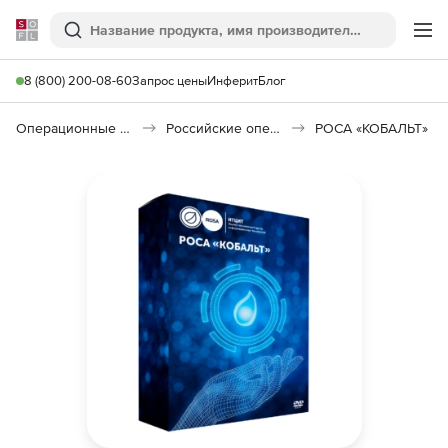
Softline
Поиск
Ме
8 (800) 200-08-60
Запрос цены
Инферит
Блог
Операционные системы
Российские операционные системы (Импортозамещение)
РОСА «КОБАЛЬТ»