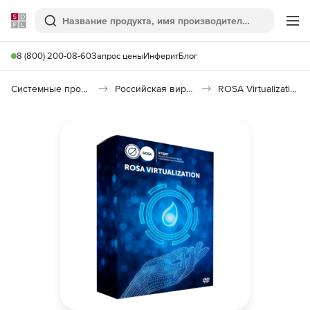
Softline
Поиск
Ме
8 (800) 200-08-60
Запрос цены
Инферит
Блог
Системные программы
Российская виртуализация (Импортозамещение)
ROSA Virtualization