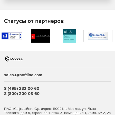
безопасности.
«Живая» миграция виртуальных машин.
Статусы от партнеров
Дискреционная и ролевая модели разграничения
доступа субъектов (пользователей) к объектам
(виртуальные машины, хосты, кластеры, ЦОДы и др.).
Централизованный аудит.
Создание кластеров высокой доступности.
Москва
Мониторинг аппаратного состояния серверов,
входящих в ЦОД. Поддержка работы с
низкоуровневыми интерфейсами управления
sales.r@softline.com
аппаратной платформой (ILO, IPMI и т.п.).
8 (495) 232-00-60
Поддержка современных версий Linux и Windows в
8 (800) 200-08-60
качестве гостевых операционных систем.
Использование клиентских рабочих мест под
ПАО «Софтлайн». Юр. адрес: 119021, г. Москва, ул. Льва
управлением Linux или Windows с минимальными
Толстого, дом 5, строение 1, этаж 3, помещение 1, комн. № 2, 2а