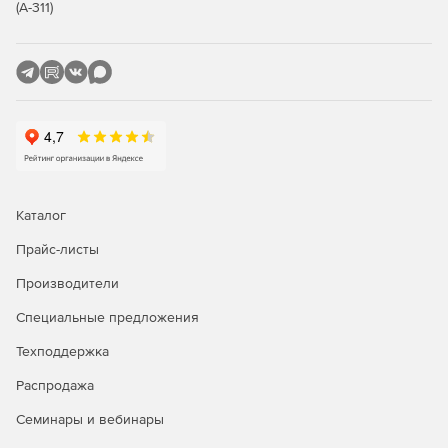
требованиями.
(А-311)
Получение сеанса работы с виртуальной машиной по
протоколу VNC или SPICE.
Поддержка агрегации (логического объединения
портов) сетевых соединений при построении
высокопроизводительной отказоустойчивой сетевой
инфраструктуры.
Создание нескольких сетей и разделение служебного
Каталог
и пользовательского трафика на разные
информационные потоки. Поддерживается VLAN.
Прайс-листы
Установка драйверов паравиртуализации в гостевые
Производители
операционные системы.
Специальные предложения
Современная пакетная база.
Техподдержка
Русскоязычный интерфейс.
Распродажа
Семинары и вебинары
Формирование отчетов