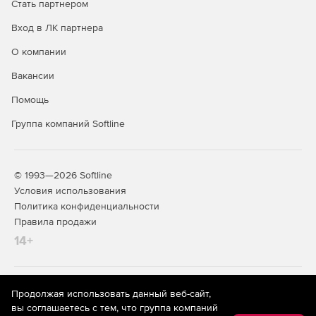
Стать партнером
Вход в ЛК партнера
О компании
Вакансии
Помощь
Группа компаний Softline
© 1993—2026 Softline
Условия использования
Политика конфиденциальности
Правила продажи
14+
На информационном ресурсе store.softline.ru применяются
Продолжая использовать данный веб-сайт,
рекомендательные технологии
(информационные технологии
вы соглашаетесь с тем, что группа компаний
предоставления информации на основе сбора,