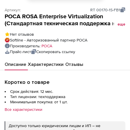
Артикул:
RT 00170-1S-FB1
РОСА ROSA Enterprise Virtualization
(Cтандартная техническая поддержка на
еще
систему виртуализации,
Нет отзывов
сертифицированная ФСТЭК + лицензий
Softline - Авторизованный партнер РОСА
Кобальт для работы в среде
Производитель:
РОСА
виртуализации, на 1 год), 25 VM + 50
Прайс-лист
Скопировать ссылку
лицензий «КОБАЛЬТ Десктоп»
Описание
Характеристики
Отзывы
Коротко о товаре
Срок действия: 12 мес.
Тип лицензии: техподдержка
Минимальная покупка: от 1 шт.
Все характеристики
Доступно только юридическим лицам и ИП – не