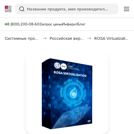
Softline
Поиск
Ме
8 (800) 200-08-60
Запрос цены
Инферит
Блог
Системные программы
Российская виртуализация (Импортозамещение)
ROSA Virtualization