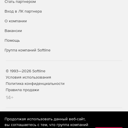
Стать партнером
Вход в ЛК партнера
О компании
Вакансии
Помощь
Группа компаний Softline
© 1993—2026 Softline
Условия использования
Политика конфиденциальности
Правила продажи
14+
На информационном ресурсе store.softline.ru применяются
Продолжая использовать данный веб-сайт,
рекомендательные технологии
(информационные технологии
вы соглашаетесь с тем, что группа компаний
предоставления информации на основе сбора,