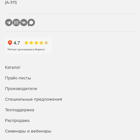
требованиями.
(А-311)
Получение сеанса работы с виртуальной машиной по
протоколу VNC или SPICE.
Поддержка агрегации (логического объединения
портов) сетевых соединений при построении
высокопроизводительной отказоустойчивой сетевой
инфраструктуры.
Создание нескольких сетей и разделение служебного
Каталог
и пользовательского трафика на разные
информационные потоки. Поддерживается VLAN.
Прайс-листы
Установка драйверов паравиртуализации в гостевые
Производители
операционные системы.
Специальные предложения
Современная пакетная база.
Техподдержка
Русскоязычный интерфейс.
Распродажа
Семинары и вебинары
Формирование отчетов