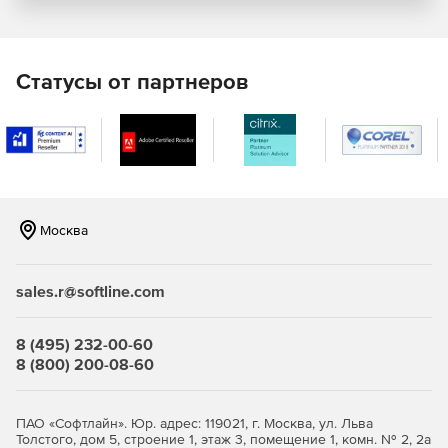
безопасности.
«Живая» миграция виртуальных машин.
Статусы от партнеров
Дискреционная и ролевая модели разграничения
доступа субъектов (пользователей) к объектам
(виртуальные машины, хосты, кластеры, ЦОДы и др.).
Централизованный аудит.
Создание кластеров высокой доступности.
Москва
Мониторинг аппаратного состояния серверов,
входящих в ЦОД. Поддержка работы с
низкоуровневыми интерфейсами управления
sales.r@softline.com
аппаратной платформой (ILO, IPMI и т.п.).
8 (495) 232-00-60
Поддержка современных версий Linux и Windows в
8 (800) 200-08-60
качестве гостевых операционных систем.
Использование клиентских рабочих мест под
ПАО «Софтлайн». Юр. адрес: 119021, г. Москва, ул. Льва
управлением Linux или Windows с минимальными
Толстого, дом 5, строение 1, этаж 3, помещение 1, комн. № 2, 2а