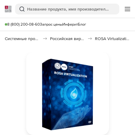
Softline
Поиск
Ме
8 (800) 200-08-60
Запрос цены
Инферит
Блог
Системные программы
Российская виртуализация (Импортозамещение)
ROSA Virtualization