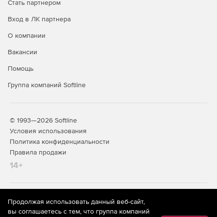
Стать партнером
Вход в ЛК партнера
О компании
Вакансии
Помощь
Группа компаний Softline
© 1993—2026 Softline
Условия использования
Политика конфиденциальности
Правила продажи
14+
На информационном ресурсе store.softline.ru применяются
Продолжая использовать данный веб-сайт,
рекомендательные технологии
(информационные технологии
вы соглашаетесь с тем, что группа компаний
предоставления информации на основе сбора,