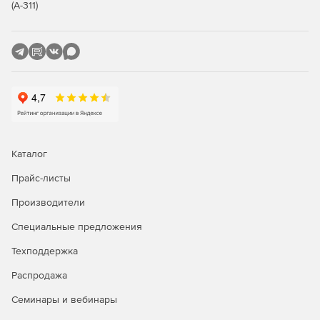
требованиями.
(А-311)
Получение сеанса работы с виртуальной машиной по
протоколу VNC или SPICE.
Поддержка агрегации (логического объединения
портов) сетевых соединений при построении
высокопроизводительной отказоустойчивой сетевой
инфраструктуры.
Создание нескольких сетей и разделение служебного
Каталог
и пользовательского трафика на разные
информационные потоки. Поддерживается VLAN.
Прайс-листы
Установка драйверов паравиртуализации в гостевые
Производители
операционные системы.
Специальные предложения
Современная пакетная база.
Техподдержка
Русскоязычный интерфейс.
Распродажа
Семинары и вебинары
Формирование отчетов