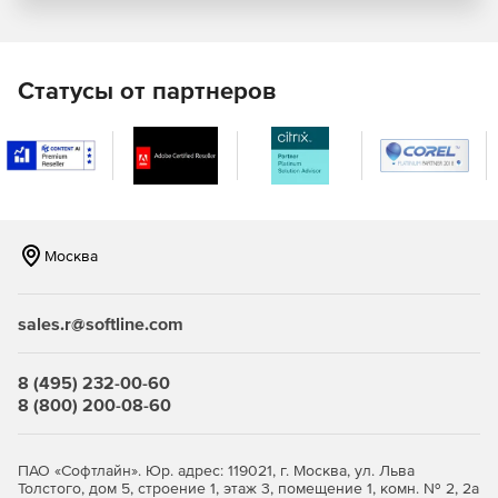
безопасности.
«Живая» миграция виртуальных машин.
Статусы от партнеров
Дискреционная и ролевая модели разграничения
доступа субъектов (пользователей) к объектам
(виртуальные машины, хосты, кластеры, ЦОДы и др.).
Централизованный аудит.
Создание кластеров высокой доступности.
Москва
Мониторинг аппаратного состояния серверов,
входящих в ЦОД. Поддержка работы с
низкоуровневыми интерфейсами управления
sales.r@softline.com
аппаратной платформой (ILO, IPMI и т.п.).
8 (495) 232-00-60
Поддержка современных версий Linux и Windows в
8 (800) 200-08-60
качестве гостевых операционных систем.
Использование клиентских рабочих мест под
ПАО «Софтлайн». Юр. адрес: 119021, г. Москва, ул. Льва
управлением Linux или Windows с минимальными
Толстого, дом 5, строение 1, этаж 3, помещение 1, комн. № 2, 2а