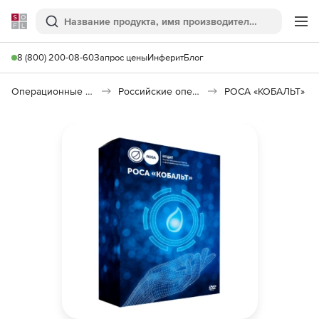
Softline
Поиск
Ме
8 (800) 200-08-60
Запрос цены
Инферит
Блог
Операционные системы
Российские операционные системы (Импортозамещение)
РОСА «КОБАЛЬТ»