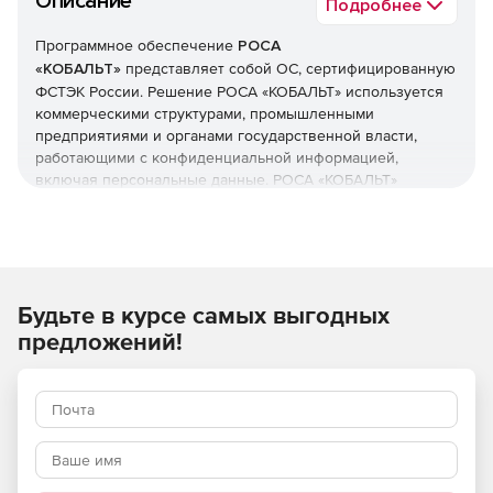
Описание
Подробнее
Программное обеспечение
РОСА
«КОБАЛЬТ»
представляет собой ОС, сертифицированную
ФСТЭК России. Решение РОСА «КОБАЛЬТ» используется
коммерческими структурами, промышленными
предприятиями и органами государственной власти,
работающими с конфиденциальной информацией,
включая персональные данные. РОСА «КОБАЛЬТ»
поставляется в настольном и серверном вариантах.
Решение включает в себя необходимое для работы ПО:
пакет офисных программ, web-браузер, почтовый клиент,
графический редактор и т. д.
Будьте в курсе самых выгодных
ОС РОСА SX «КОБАЛЬТ» серверного назначения
предложений!
сертифицирована ФСТЭК по 5 классу защищенности от
НСД, 4 классу от НДВ. Рекомендуется к использованию в
автоматизированных системах уровня не выше 1Г.
Система может быть использована для решения
широкого круга задач: размещения web-сайтов и
приложений, управления учетными записями, хранения и
резервного копирования данных, организации сетевого