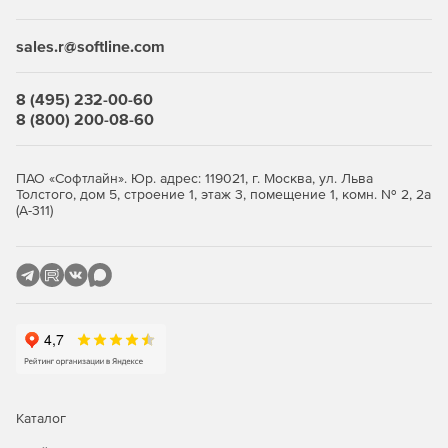
СКЗИ:
sales.r@softline.com
«Крипто-ПРО»
8 (495) 232-00-60
8 (800) 200-08-60
«Криптоком»
«Рутокен ЭЦП»
ПАО «Софтлайн». Юр. адрес: 119021, г. Москва, ул. Льва
Толстого, дом 5, строение 1, этаж 3, помещение 1, комн. № 2, 2а
«Рутокен Веб»
(А-311)
АПМДЗ:
«Цезарь2»
«Центурион»
«Аккорд»
«Соболь»
Каталог
«Максим»