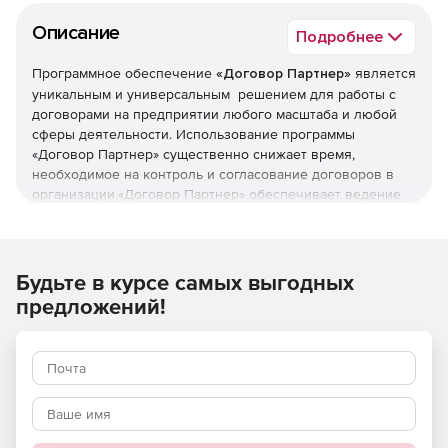
Описание
Подробнее
Программное обеспечение
«Договор Партнер»
является
уникальным и универсальным решением для работы с
договорами на предприятии любого масштаба и любой
сферы деятельности. Использование программы
«Договор Партнер» существенно снижает время,
необходимое на контроль и согласование договоров в
организации.«Договор Партнер» обеспечивает ведение
реестра договоров с установленными параметрами,
безопасный архив договоров, быстрый поик информации
и формирование отчетов, уведомление о важных задачах
и одновременную работу нескольких сотрудников
Будьте в курсе самых выгодных
организации. Программа предназначена руководителям,
предложений!
бухгалтерам, юристам, специалистам договорных
отделов.