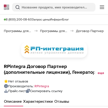
Softline
Поиск
Ме
8 (800) 200-08-60
Запрос цены
Инферит
Блог
Программы для программирования
Программы для разработки ПО
Договор Партнер
RPintegra Договор Партнер
(дополнительные лицензии), Генератор
еще
шаблонов документов
Нет отзывов
Производитель:
RPintegra
Прайс-лист
Скопировать ссылку
Описание
Характеристики
Отзывы