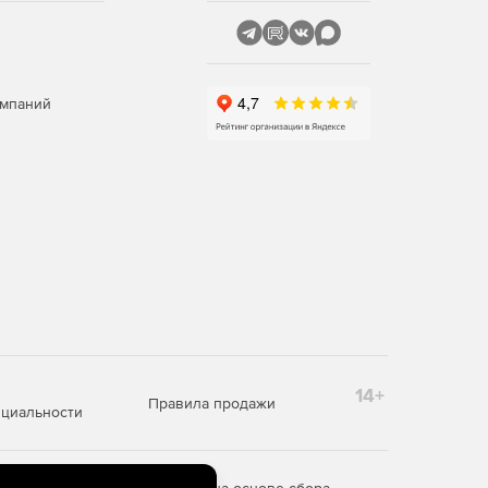
омпаний
14+
Правила продажи
циальности