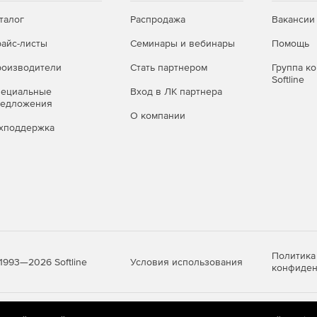
талог
Распродажа
Вакансии
айс-листы
Семинары и вебинары
Помощь
оизводители
Стать партнером
Группа к
Softline
пециальные
Вход в ЛК партнера
редложения
О компании
хподдержка
Политика
Условия использования
1993—2026 Softline
конфиден