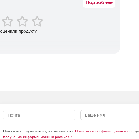
Подробнее
овую лицензию на RSA Authentication Manager и
 Authentication Manager на RSA SecurID Appliance.
 оценили продукт?
Нажимая «Подписаться», я соглашаюсь с
Политикой конфиденциальности
, д
получение информационных рассылок
.