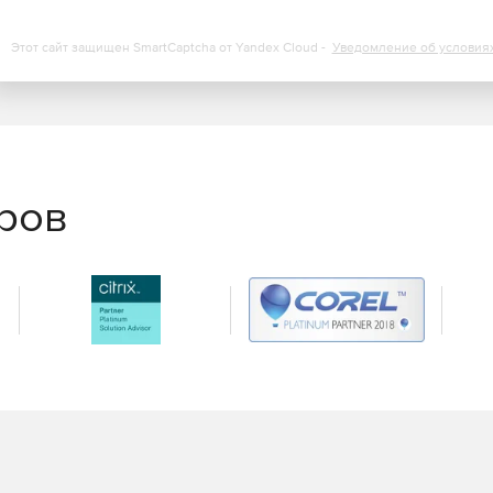
Этот сайт защищен SmartCaptcha от Yandex Cloud -
Уведомление об условия
еров