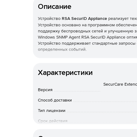
Описание
Устройство
RSA SecurID Appliance
реализует тех
Устройство основано на программном обеспечени
поддержку беспроводных сетей и улучшенную з
Windows SNMP Agent RSA SecurID Appliance опт
Устройство поддерживает стандартные запросы 
определенных событий.
RSA SecurID Appliance поставляется в различны
Характеристики
RSA SecurID Appliance for Large Enterprises
–
пользователей;
SecurCare Extend
Версия
RSA SecurID Appliance for Smaller Organizati
Способ доставки
поставляется в виде готовой сборки для оп
устройстве предустановлено программное обе
Тип лицензии
Срок действия
Тип организации
Пакет доступен
Appliance Conversion Kit
для тек