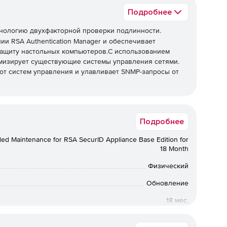
Подробнее
нологию двухфакторной проверки подлинности.
и RSA Authentication Manager и обеспечивает
ащиту настольных компьютеров.С использованием
имизирует существующие системы управления сетями.
от систем управления и улавливает SNMP-запросы от
х вариантах и с дополнительными опциями.
Подробнее
 предназначено для больших организаций до 50000
ed Maintenance for RSA SecurID Appliance Base Edition for
18 Month
ons
– предназначено для меньших организаций и
ределенного количество пользователей. На этом
Физический
спечение RSA Authentication Manager.
Обновление
18 мес.
Коммерческая
ущих пользователей RSA Authentication Manager и