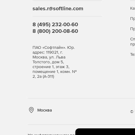
sales.r@softline.com
Ка
Пр
8 (495) 232-00-60
Пр
8 (800) 200-08-60
С
п
ПАО «Софтлайн». Юр.
адрес: 119021, г.
Те
Москва, ул. Льва
Толстого, дом 5,
строение 1, этаж 3,
помещение 1, комн. №
2, 2а (А-311)
Москва
© 