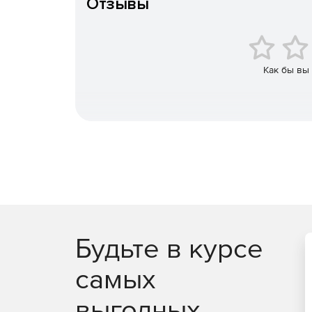
Отзывы
содержит (за фиксированную цену) устройство, н
подробную инструкцию для миграции данных с RSA
Как бы вы
Будьте в курсе
самых
выгодных