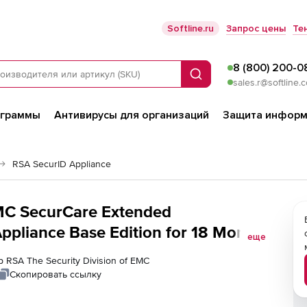
Softline.ru
Запрос цены
Те
8 (800) 200-0
Поиск
sales.r@softline.
ограммы
Антивирусы для организаций
Защита информ
RSA SecurID Appliance
EMC SecurCare Extended
ppliance Base Edition for 18 Month,
еще
 RSA The Security Division of EMC
Скопировать ссылку