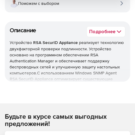
Поможем с выбором
Описание
Подробнее
Устройство
RSA SecurID Appliance
реализует технологию
двухфакторной проверки подлинности. Устройство
основано на программном обеспечении RSA
Authentication Manager и обеспечивает поддержку
беспроводных сетей и улучшенную защиту настольных
компьютеров.С использованием Windows SNMP Agent
RSA SecurID Appliance оптимизирует существующие
системы управления сетями. Устройство поддерживает
стандартные запросы от систем управления и улавливает
SNMP-запросы от определенных событий.
RSA SecurID Appliance поставляется в различных
Будьте в курсе самых выгодных
вариантах и с дополнительными опциями.
предложений!
RSA SecurID Appliance for Large Enterprises
–
предназначено для больших организаций до 50000