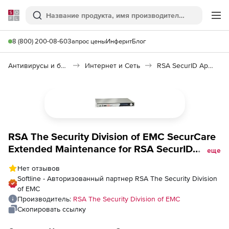
Softline
Поиск
Ме
8 (800) 200-08-60
Запрос цены
Инферит
Блог
Антивирусы и безопасность
Интернет и Сеть
RSA SecurID Appliance
RSA The Security Division of EMC SecurCare
Extended Maintenance for RSA SecurID
еще
Appliance Enterprise Edition for 8 Month,
Нет отзывов
Количество пользователей
Softline - Авторизованный партнер RSA The Security Division
of EMC
Производитель:
RSA The Security Division of EMC
Скопировать ссылку